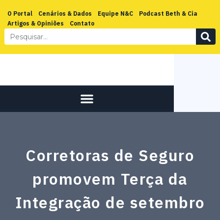
O Portal
Cenários & Dados
Equipe N&C
Podcast Beth & Cia
Artigos & Opiniões
Contato
Corretoras de Seguro
promovem Terça da
Integração de setembro