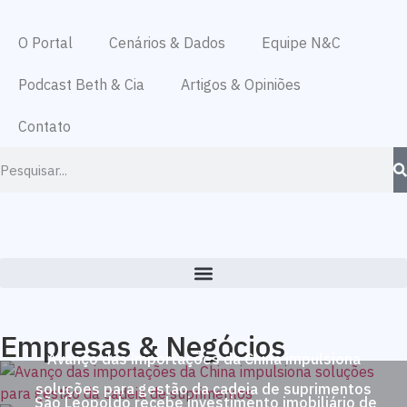
O Portal
Cenários & Dados
Equipe N&C
Podcast Beth & Cia
Artigos & Opiniões
Contato
Empresas & Negócios
Avanço das importações da China impulsiona
soluções para gestão da cadeia de suprimentos
São Leopoldo recebe investimento imobiliário de