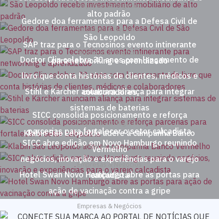
Empresas & Negócios
alto padrão
Gedore doa ferramentas para a Defesa Civil de
Empresas & Negócios
São Leopoldo
SAP traz para o Tecnosinos evento intinerante
Empresas & Negócios
Doctor Clin celebra 30 anos com lançamento de
para networking e aprendizado
livro que conta histórias de clientes, médicos e
Empresas & Negócios
,
Tecnologia & Inovação
Stihl e Kärcher anunciam aliança para integrar
colaboradores
sistemas de baterias
Empresas & Negócios
SICC consolida posicionamento e reforça
Empresas & Negócios
parcerias para fortalecer o setor calçadista
Klabin São Leopoldo adere à campanha Banco
SICC abre edição em Novo Hamburgo reunindo
Empresas & Negócios
Vermelho
negócios, inovação e experiências para o varejo
Empresas & Negócios
Hotel Swan Novo Hamburgo abre as portas para
calçadista
ação de vacinação contra a gripe
Empresas & Negócios
Empresas & Negócios