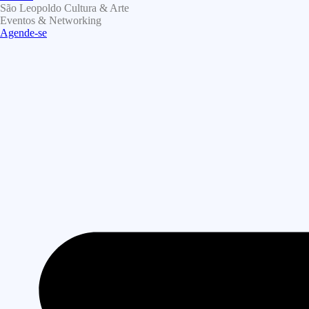
São Leopoldo Cultura & Arte
Eventos & Networking
Agende-se