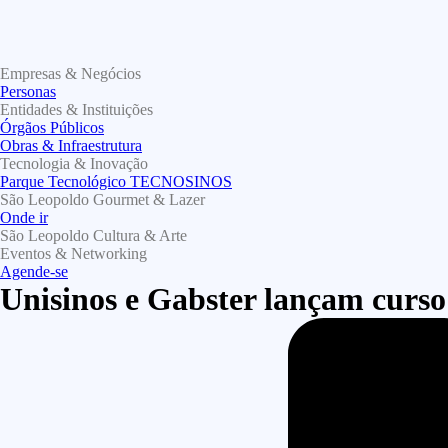
Empresas & Negócios
Personas
Entidades & Instituições
Órgãos Públicos
Obras & Infraestrutura
Tecnologia & Inovação
Parque Tecnológico TECNOSINOS
São Leopoldo Gourmet & Lazer
Onde ir
São Leopoldo Cultura & Arte
Eventos & Networking
Agende-se
Unisinos e Gabster lançam curs