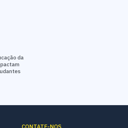
ucação da
impactam
studantes
CONTATE-NOS