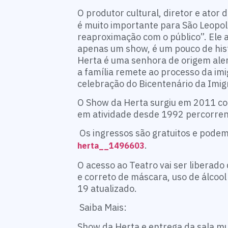
O produtor cultural, diretor e ator 
é muito importante para São Leopold
reaproximação com o público”. Ele a
apenas um show, é um pouco de hist
Herta é uma senhora de origem alem
a família remete ao processo da im
celebração do Bicentenário da Imi
O Show da Herta surgiu em 2011 co
em atividade desde 1992 percorrend
Os ingressos são gratuitos e podem
.
herta__1496603
O acesso ao Teatro vai ser liberado
e correto de máscara, uso de álcoo
19 atualizado.
Saiba Mais:
Show da Herta e entrega da sala mu