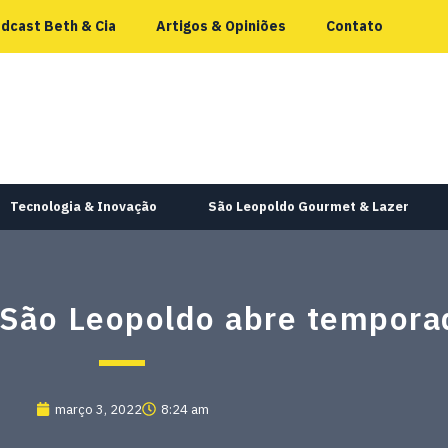
dcast Beth & Cia
Artigos & Opiniões
Contato
Tecnologia & Inovação
São Leopoldo Gourmet & Lazer
e São Leopoldo abre tempor
março 3, 2022
8:24 am