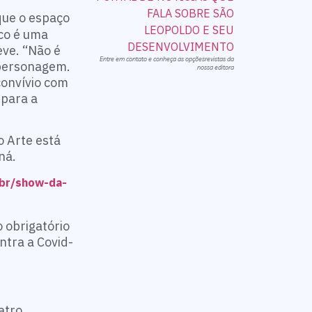
 que o espaço
lco é uma
eve. “Não é
Entre em contato e conheça as opçõesrevistas da
 personagem.
nossa editora
convívio com
 para a
 Arte está
ná.
br/show-da-
 obrigatório
ntra a Covid-
atro