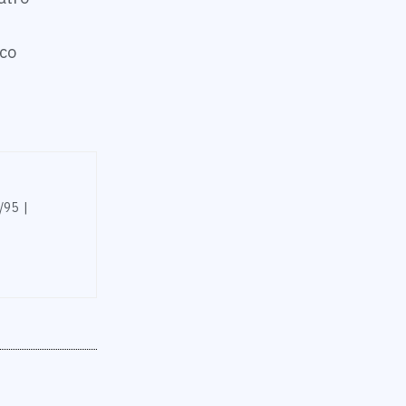
ico
/95 |