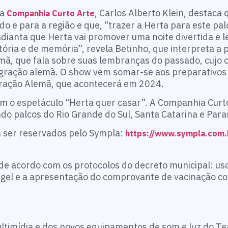
da
, Carlos Alberto Klein, destaca
Companhia Curto Arte
o e para a região e que, “trazer a Herta para este pa
dianta que Herta vai promover uma noite divertida e l
ória e de memória”, revela Betinho, que interpreta a
ã, que fala sobre suas lembranças do passado, cujo 
igração alemã. O show vem somar-se aos preparativos
gração Alemã, que acontecerá em 2024.
m o espetáculo “Herta quer casar”. A Companhia Curto
o palcos do Rio Grande do Sul, Santa Catarina e Para
 ser reservados pelo Sympla:
https://www.sympla.com.
 de acordo com os protocolos do decreto municipal: uso
l gel e a apresentação do comprovante de vacinação co
ltimídia e dos novos equipamentos de som e luz do Te