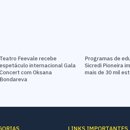
Teatro Feevale recebe
Programas de ed
espetáculo internacional Gala
Sicredi Pioneira 
Concert com Oksana
mais de 30 mil e
Bondareva
GORIAS
LINKS IMPORTANTES