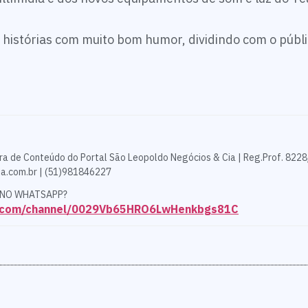
histórias com muito bom humor, dividindo com o públ
ra de Conteúdo do Portal São Leopoldo Negócios & Cia | Reg.Prof. 8228
a.com.br | (51)981846227
 NO WHATSAPP?
p.com/channel/0029Vb65HRO6LwHenkbgs81C