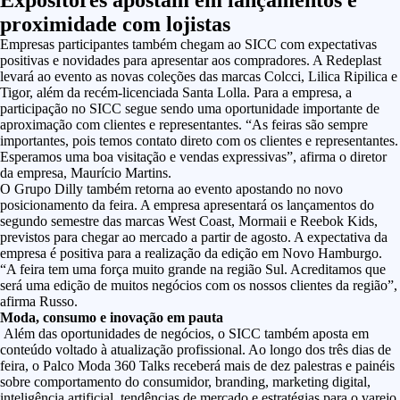
Expositores apostam em lançamentos e
proximidade com lojistas
Empresas participantes também chegam ao SICC com expectativas
positivas e novidades para apresentar aos compradores. A Redeplast
levará ao evento as novas coleções das marcas Colcci, Lilica Ripilica e
Tigor, além da recém-licenciada Santa Lolla. Para a empresa, a
participação no SICC segue sendo uma oportunidade importante de
aproximação com clientes e representantes. “As feiras são sempre
importantes, pois temos contato direto com os clientes e representantes.
Esperamos uma boa visitação e vendas expressivas”, afirma o diretor
da empresa, Maurício Martins.
O Grupo Dilly também retorna ao evento apostando no novo
posicionamento da feira. A empresa apresentará os lançamentos do
segundo semestre das marcas West Coast, Mormaii e Reebok Kids,
previstos para chegar ao mercado a partir de agosto. A expectativa da
empresa é positiva para a realização da edição em Novo Hamburgo.
“A feira tem uma força muito grande na região Sul. Acreditamos que
será uma edição de muitos negócios com os nossos clientes da região”,
afirma Russo.
Moda, consumo e inovação em pauta
Além das oportunidades de negócios, o SICC também aposta em
conteúdo voltado à atualização profissional. Ao longo dos três dias de
feira, o Palco Moda 360 Talks receberá mais de dez palestras e painéis
sobre comportamento do consumidor, branding, marketing digital,
inteligência artificial, tendências de mercado e estratégias para o varejo