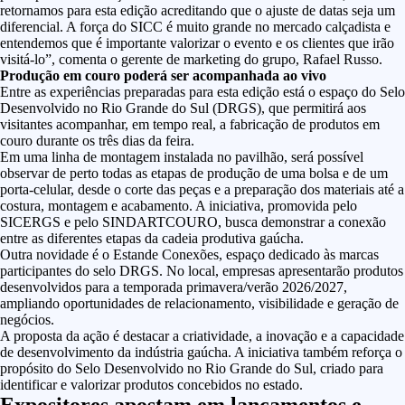
retornamos para esta edição acreditando que o ajuste de datas seja um
diferencial. A força do SICC é muito grande no mercado calçadista e
entendemos que é importante valorizar o evento e os clientes que irão
visitá-lo”, comenta o gerente de marketing do grupo, Rafael Russo.
Produção em couro poderá ser acompanhada ao vivo
Entre as experiências preparadas para esta edição está o espaço do Selo
Desenvolvido no Rio Grande do Sul (DRGS), que permitirá aos
visitantes acompanhar, em tempo real, a fabricação de produtos em
couro durante os três dias da feira.
Em uma linha de montagem instalada no pavilhão, será possível
observar de perto todas as etapas de produção de uma bolsa e de um
porta-celular, desde o corte das peças e a preparação dos materiais até a
costura, montagem e acabamento. A iniciativa, promovida pelo
SICERGS e pelo SINDARTCOURO, busca demonstrar a conexão
entre as diferentes etapas da cadeia produtiva gaúcha.
Outra novidade é o Estande Conexões, espaço dedicado às marcas
participantes do selo DRGS. No local, empresas apresentarão produtos
desenvolvidos para a temporada primavera/verão 2026/2027,
ampliando oportunidades de relacionamento, visibilidade e geração de
negócios.
A proposta da ação é destacar a criatividade, a inovação e a capacidade
de desenvolvimento da indústria gaúcha. A iniciativa também reforça o
propósito do Selo Desenvolvido no Rio Grande do Sul, criado para
identificar e valorizar produtos concebidos no estado.