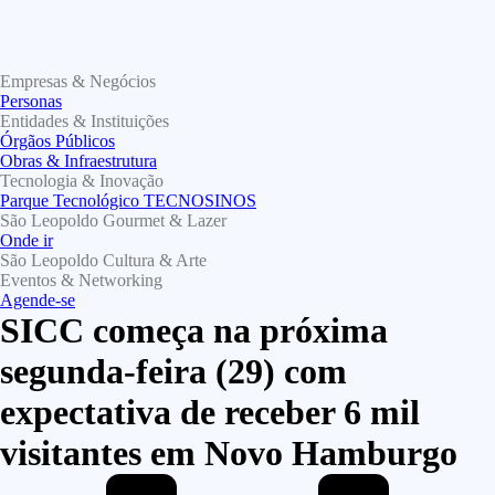
Empresas & Negócios
Personas
Entidades & Instituições
Órgãos Públicos
Obras & Infraestrutura
Tecnologia & Inovação
Parque Tecnológico TECNOSINOS
São Leopoldo Gourmet & Lazer
Onde ir
São Leopoldo Cultura & Arte
Eventos & Networking
Agende-se
SICC começa na próxima
segunda-feira (29) com
expectativa de receber 6 mil
visitantes em Novo Hamburgo