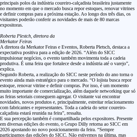
principais polos da indústria coureiro-calçadista brasileira justamente
no momento em que o mercado busca repor estoques, renovar vitrines
e definir compras para a próxima estação. Ao longo dos três dias, os
visitantes poderão conferir as novidades de mais de 80 marcas
expositoras.
Roberta Plestch, diretora da
Merkator Feira
s
A diretora da Merkator Feiras e Eventos, Roberta Pletsch, destaca a
expectativa positiva para a edição de 2026. “Além do SICC
impulsionar negócios, o evento também movimenta toda a cadeia
produtiva. É uma feira que fortalece desde a indústria até o varejo”,
explica.
Segundo Roberta, a realização do SICC neste período do ano torna o
evento ainda mais estratégico para o mercado. “O lojista busca repor
estoque, renovar vitrine e definir compras. Por isso, é um momento
muito importante de comercialização, além daquele networking que só
as feiras setoriais conseguem agregar. O visitante vai encontrar
novidades, novos produtos e, principalmente, estreitar relacionamento
com fabricantes e representantes. Toda a cadeia do setor coureiro-
calçadista estará reunida na feira”, ressalta.
E sua percepção também é compartilhada pelos expositores. Presente
em diversas edições do evento, o Grupo Dilly retorna ao SICC em
2026 apostando no novo posicionamento da feira. “Sempre
participamos das edições do SICC. Não estivemos na última, mas