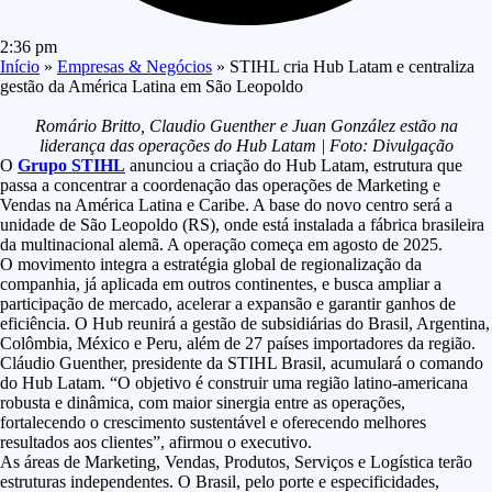
2:36 pm
Início
»
Empresas & Negócios
»
STIHL cria Hub Latam e centraliza
gestão da América Latina em São Leopoldo
Romário Britto, Claudio Guenther e Juan González estão na
liderança das operações do Hub Latam | Foto: Divulgação
O
Grupo STIHL
anunciou a criação do Hub Latam, estrutura que
passa a concentrar a coordenação das operações de Marketing e
Vendas na América Latina e Caribe. A base do novo centro será a
unidade de São Leopoldo (RS), onde está instalada a fábrica brasileira
da multinacional alemã. A operação começa em agosto de 2025.
O movimento integra a estratégia global de regionalização da
companhia, já aplicada em outros continentes, e busca ampliar a
participação de mercado, acelerar a expansão e garantir ganhos de
eficiência. O Hub reunirá a gestão de subsidiárias do Brasil, Argentina,
Colômbia, México e Peru, além de 27 países importadores da região.
Cláudio Guenther, presidente da STIHL Brasil, acumulará o comando
do Hub Latam. “O objetivo é construir uma região latino-americana
robusta e dinâmica, com maior sinergia entre as operações,
fortalecendo o crescimento sustentável e oferecendo melhores
resultados aos clientes”, afirmou o executivo.
As áreas de Marketing, Vendas, Produtos, Serviços e Logística terão
estruturas independentes. O Brasil, pelo porte e especificidades,