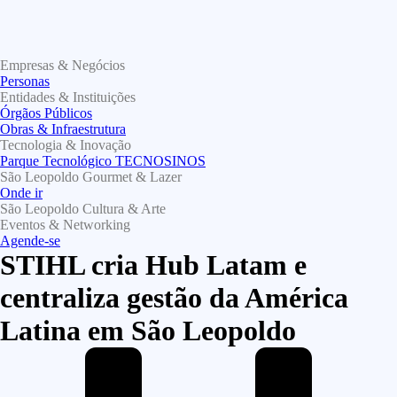
Empresas & Negócios
Personas
Entidades & Instituições
Órgãos Públicos
Obras & Infraestrutura
Tecnologia & Inovação
Parque Tecnológico TECNOSINOS
São Leopoldo Gourmet & Lazer
Onde ir
São Leopoldo Cultura & Arte
Eventos & Networking
Agende-se
STIHL cria Hub Latam e
centraliza gestão da América
Latina em São Leopoldo