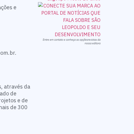
ações e
Entre em contato e conheça as opçõesrevistas da
nossa editora
com.br.
, através da
zado de
ojetos e de
mais de 300