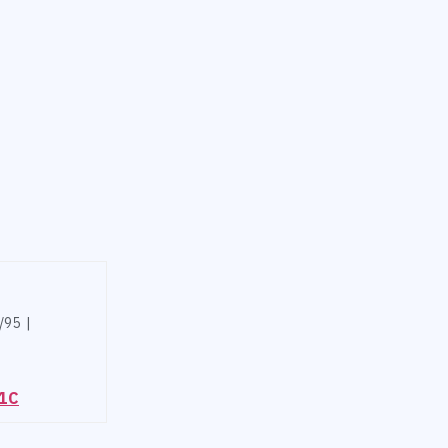
/95 |
81C