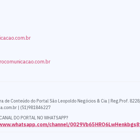
cação
icacao.com.br
rocomunicacao.com.br
ra de Conteúdo do Portal São Leopoldo Negócios & Cia | Reg.Prof. 8228
a.com.br | (51)981846227
 CANAL DO PORTAL NO WHATSAPP?
//www.whatsapp.com/channel/0029Vb65HRO6LwHenkbgs