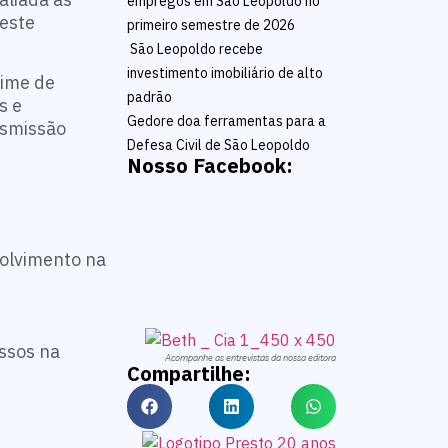
empregos em São Leopoldo no
neste
primeiro semestre de 2026
São Leopoldo recebe
investimento imobiliário de alto
ime de
padrão
s e
Gedore doa ferramentas para a
nsmissão
Defesa Civil de São Leopoldo
Nosso Facebook:
volvimento na
essos na
Acompanhe as entrevistas da nossa editora
Compartilhe: