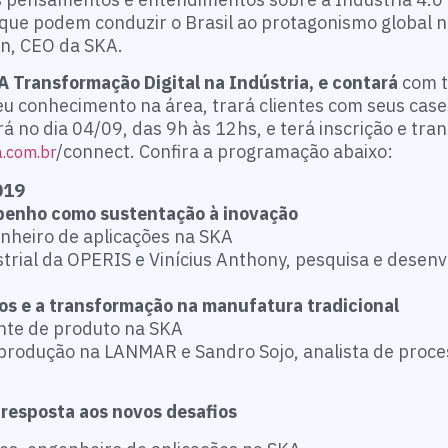
 que podem conduzir o Brasil ao protagonismo global 
ln, CEO da SKA.
A Transformação Digital na Indústria, e contará
com t
u conhecimento na área, trará clientes com seus case
rá no dia 04/09, das 9h às 12hs, e terá inscrição e tra
/connect. Confira a programação abaixo:
a.com.br
2019
mpenho como sustentação à inovação
enheiro de aplicações na SKA
strial da OPERIS e Vinícius Anthony, pesquisa e desen
s e a transformação na manufatura tradicional
ente de produto na SKA
e produção na LANMAR e Sandro Sojo, analista de proc
 resposta aos novos desafios