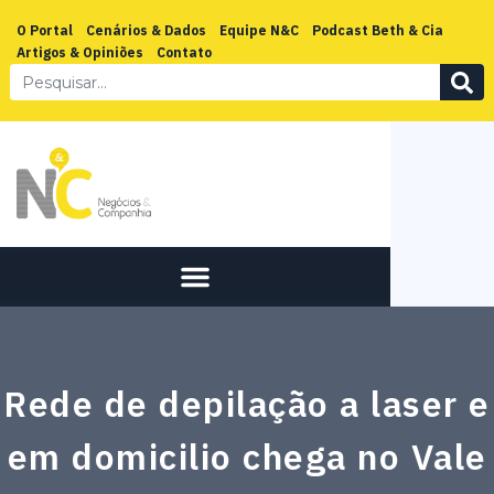
O Portal
Cenários & Dados
Equipe N&C
Podcast Beth & Cia
Artigos & Opiniões
Contato
Rede de depilação a laser e
em domicilio chega no Vale