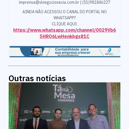
imprensa@slnegociosecia.com.br | (51)981846227
AINDA NÃO ACESSOU O CANAL DO PORTAL NO
WHATSAPP?
CLIQUE AQUI:
https://www.whatsapp.com/channel/0029Vb6
5HRO6LwHenkbgs81C
Outras notícias