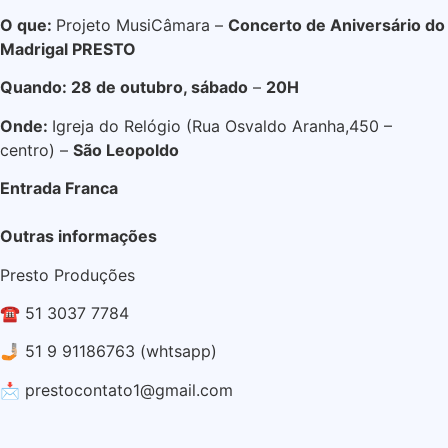
O que:
Projeto MusiCâmara –
Concerto de Aniversário do
Madrigal PRESTO
Quando: 28 de outubro, sábado
–
20H
Onde:
Igreja do Relógio (Rua Osvaldo Aranha,450 –
centro) –
São Leopoldo
Entrada Franca
Outras informações
Presto Produções
☎️ 51 3037 7784
🤳🏼 51 9 91186763 (whtsapp)
📩 prestocontato1@gmail.com