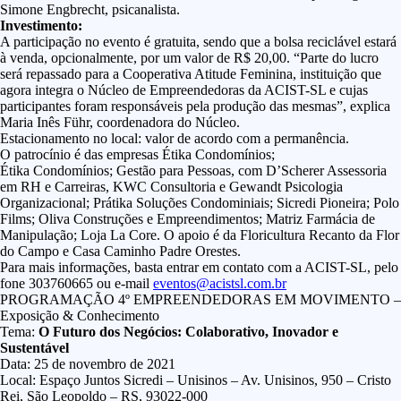
Simone Engbrecht, psicanalista.
Investimento:
A participação no evento é gratuita, sendo que a bolsa reciclável estará
à venda, opcionalmente, por um valor de R$ 20,00. “Parte do lucro
será repassado para a Cooperativa Atitude Feminina, instituição que
agora integra o Núcleo de Empreendedoras da ACIST-SL e cujas
participantes foram responsáveis pela produção das mesmas”, explica
Maria Inês Führ, coordenadora do Núcleo.
Estacionamento no local: valor de acordo com a permanência.
O patrocínio é das empresas
Étika Condomínios;
Étika Condomínios; Gestão para Pessoas, com D’Scherer Assessoria
em RH e Carreiras, KWC Consultoria e Gewandt Psicologia
Organizacional; Prátika Soluções Condominiais; Sicredi Pioneira; Polo
Films; Oliva Construções e Empreendimentos; Matriz Farmácia de
Manipulação;
Loja La Core. O apoio é da Floricultura Recanto da Flor
do Campo e Casa Caminho Padre Orestes.
Para mais informações, basta entrar em contato com a ACIST-SL, pelo
fone 303760665 ou e-mail
eventos@acistsl.com.br
PROGRAMAÇÃO 4º EMPREENDEDORAS EM MOVIMENTO –
Exposição & Conhecimento
Tema:
O Futuro dos Negócios: Colaborativo, Inovador e
Sustentável
Data: 25 de novembro de 2021
Local: Espaço Juntos Sicredi – Unisinos – Av. Unisinos, 950 – Cristo
Rei, São Leopoldo – RS, 93022-000