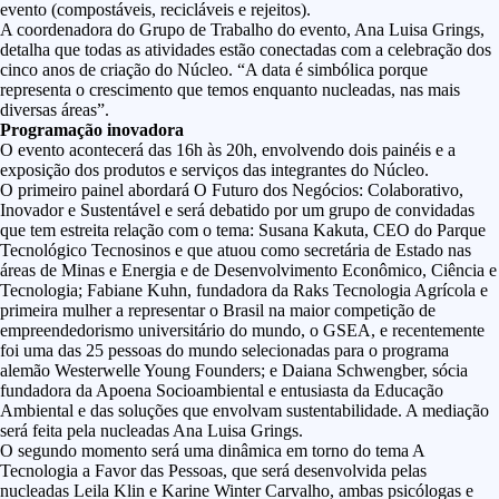
evento (compostáveis, recicláveis e rejeitos).
A coordenadora do Grupo de Trabalho do evento, Ana Luisa Grings,
detalha que todas as atividades estão conectadas com a celebração dos
cinco anos de criação do Núcleo. “A data é simbólica porque
representa o crescimento que temos enquanto nucleadas, nas mais
diversas áreas”.
Programação inovadora
O evento acontecerá das 16h às 20h, envolvendo dois painéis e a
exposição dos produtos e serviços das integrantes do Núcleo.
O primeiro painel abordará O Futuro dos Negócios: Colaborativo,
Inovador e Sustentável e será debatido por um grupo de convidadas
que tem estreita relação com o tema: Susana Kakuta, CEO do Parque
Tecnológico Tecnosinos e que atuou como secretária de Estado nas
áreas de Minas e Energia e de Desenvolvimento Econômico, Ciência e
Tecnologia; Fabiane Kuhn, fundadora da Raks Tecnologia Agrícola e
primeira mulher a representar o Brasil na maior competição de
empreendedorismo universitário do mundo, o GSEA, e recentemente
foi uma das 25 pessoas do mundo selecionadas para o programa
alemão Westerwelle Young Founders; e Daiana Schwengber, sócia
fundadora da Apoena Socioambiental e entusiasta da Educação
Ambiental e das soluções que envolvam sustentabilidade. A mediação
será feita pela nucleadas Ana Luisa Grings.
O segundo momento será uma dinâmica em torno do tema A
Tecnologia a Favor das Pessoas, que será desenvolvida pelas
nucleadas Leila Klin e Karine Winter Carvalho, ambas psicólogas e