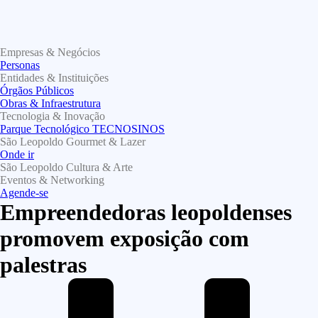
Empresas & Negócios
Personas
Entidades & Instituições
Órgãos Públicos
Obras & Infraestrutura
Tecnologia & Inovação
Parque Tecnológico TECNOSINOS
São Leopoldo Gourmet & Lazer
Onde ir
São Leopoldo Cultura & Arte
Eventos & Networking
Agende-se
Empreendedoras leopoldenses
promovem exposição com
palestras