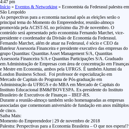
4:47 pm
Início
»
Eventos & Networking
»
Economista da Federasul palestra em
São Leopoldo
As perspectivas para a economia nacional após as eleições serão o
principal tema do Momento do Empreendedor, reunião-almoço
promovida pela ACIST-SL no próximo dia 29 de novembro. O
conteúdo será apresentado pelo economista Fernando Marchet, vice-
presidente e coordenador da Divisão de Economia da Federasul.
Fernando Marchet, além de atuar na Federasul, é sócio e CEO da
Bateleur Assessoria Financeira e presidente executivo das empresas do
grupo Quantitas: Quantitas Asset Management S/A, Quantitas
Assessoria Financeira S/A e Quantitas Participações S/A. Graduado
em Administração de Empresas com área de concentração em Finanças
e Mestre em Economia, ambos pela UFRGS. É também Alumni da
London Business School. Foi professor de especialização em
Mercado de Capitais do Programa de Pós-graduação em
Administração da UFRGS e do MBA em Mercado de Capitais do
Instituto Educacional BM&FBOVESPA. Ex-presidente do Instituto
Brasileiro de Executivos de Finanças – IBEF-RS.
Durante a reunião-almoço também serão homenageadas as empresas
associadas que comemoram aniversário de fundação em anos múltiplos
de cinco.
Saiba Mais:
Momento do Empreendedor | 29 de novembro de 2018
Palestra: Perspectivas para a Economia Brasileira – O que nos espera!?