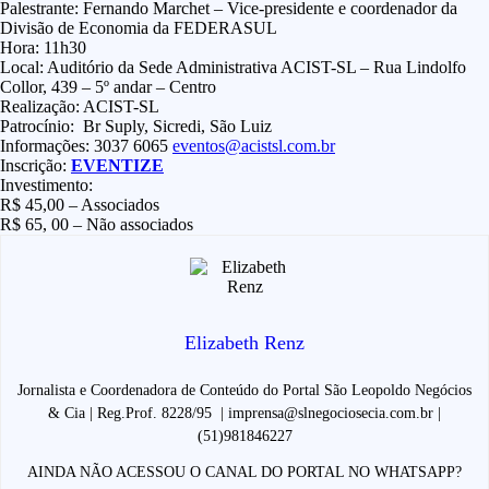
Palestrante: Fernando Marchet – Vice-presidente e coordenador da
Divisão de Economia da FEDERASUL
Hora: 11h30
Local: Auditório da Sede Administrativa ACIST-SL – Rua Lindolfo
Collor, 439 – 5º andar – Centro
Realização: ACIST-SL
Patrocínio: Br Suply, Sicredi, São Luiz
Informações: 3037 6065
eventos@acistsl.com.br
Inscrição:
EVENTIZE
Investimento:
R$ 45,00 – Associados
R$ 65, 00 – Não associados
Elizabeth Renz
Jornalista e Coordenadora de Conteúdo do Portal São Leopoldo Negócios
& Cia | Reg.Prof. 8228/95 | imprensa@slnegociosecia.com.br |
(51)981846227
AINDA NÃO ACESSOU O CANAL DO PORTAL NO WHATSAPP?