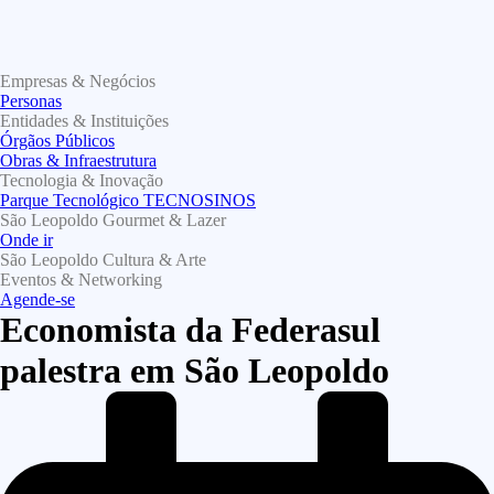
Empresas & Negócios
Personas
Entidades & Instituições
Órgãos Públicos
Obras & Infraestrutura
Tecnologia & Inovação
Parque Tecnológico TECNOSINOS
São Leopoldo Gourmet & Lazer
Onde ir
São Leopoldo Cultura & Arte
Eventos & Networking
Agende-se
Economista da Federasul
palestra em São Leopoldo