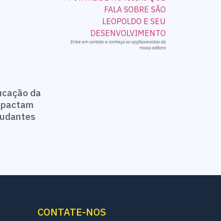
Entre em contato e conheça as opçõesrevistas da
nossa editora
ucação da
impactam
studantes
CONTATE-NOS