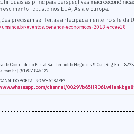
cutir quais as principais perspectivas macroeconômicas
crescimento robusto nos EUA, Ásia e Europa.
rições precisam ser feitas antecipadamente no site da 
w.unisinos.br/eventos/cenarios-economicos-2018-excee18
ra de Conteúdo do Portal São Leopoldo Negócios & Cia | Reg.Prof. 8228
a.com.br | (51)981846227
 CANAL DO PORTAL NO WHATSAPP?
//www.whatsapp.com/channel/0029Vb65HRO6LwHenkbgs