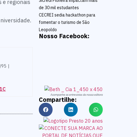
Sicredi Pioneira impactam mais
 e regionais
de 30 mil estudantes
CECREI sedia hackathon para
Universidade.
fomentar o turismo de São
Leopoldo
Nosso Facebook:
/95 |
81C
Acompanhe as entrevistas da nossa editora
Compartilhe: