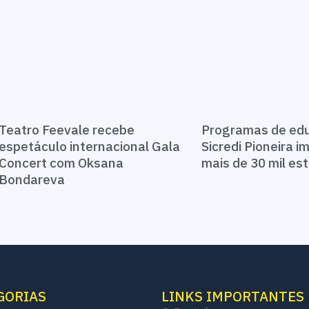
Teatro Feevale recebe
Programas de ed
espetáculo internacional Gala
Sicredi Pioneira 
Concert com Oksana
mais de 30 mil e
Bondareva
GORIAS
LINKS IMPORTANTES