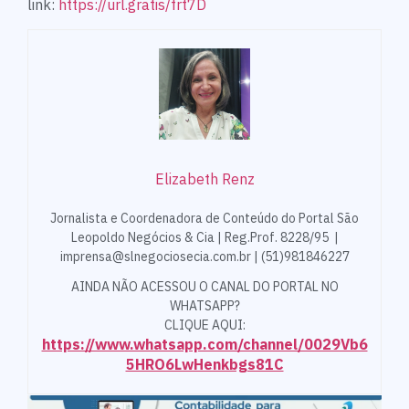
link:
https://url.gratis/frt7D
Elizabeth Renz
Jornalista e Coordenadora de Conteúdo do Portal São
Leopoldo Negócios & Cia | Reg.Prof. 8228/95 |
imprensa@slnegociosecia.com.br | (51)981846227
AINDA NÃO ACESSOU O CANAL DO PORTAL NO
WHATSAPP?
CLIQUE AQUI:
https://www.whatsapp.com/channel/0029Vb6
5HRO6LwHenkbgs81C