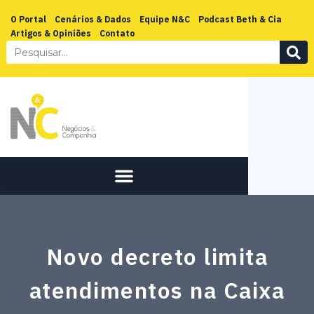
O Portal
Cenários & Dados
Equipe N&C
Podcast Beth & Cia
Artigos & Opiniões
Contato
Novo decreto limita
atendimentos na Caixa