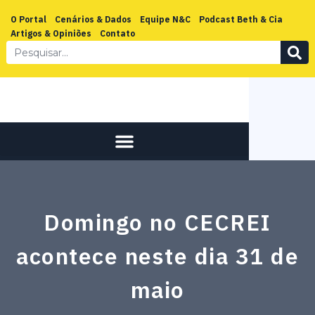
O Portal
Cenários & Dados
Equipe N&C
Podcast Beth & Cia
Artigos & Opiniões
Contato
Domingo no CECREI
acontece neste dia 31 de
maio