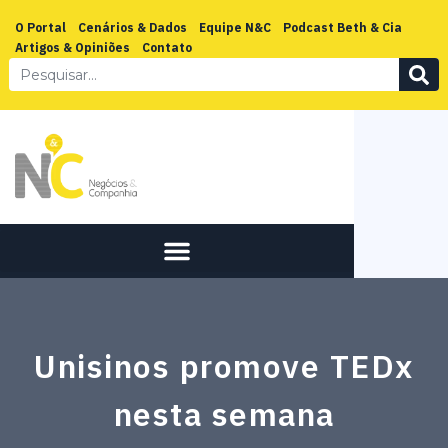
O Portal
Cenários & Dados
Equipe N&C
Podcast Beth & Cia
Artigos & Opiniões
Contato
Unisinos promove TEDx
nesta semana