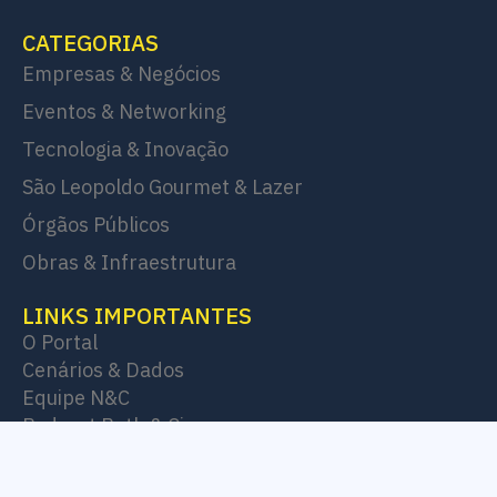
CATEGORIAS
Empresas & Negócios
Eventos & Networking
Tecnologia & Inovação
São Leopoldo Gourmet & Lazer
Órgãos Públicos
Obras & Infraestrutura
LINKS IMPORTANTES
O Portal
Cenários & Dados
Equipe N&C
Podcast Beth & Cia
Artigos & Opiniões
Contato