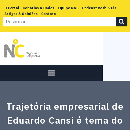
O Portal
Cenários & Dados
Equipe N&C
Podcast Beth & Cia
Artigos & Opiniões
Contato
Trajetória empresarial de
Eduardo Cansi é tema do