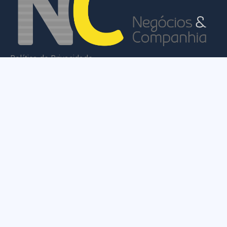
Política de Privacidade
Termos e Condições
Mapa do Site
CATEGORIAS
Empresas & Negócios
Eventos & Networking
Tecnologia & Inovação
São Leopoldo Gourmet & Lazer
Órgãos Públicos
Obras & Infraestrutura