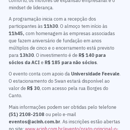
conforto, os motores de expansão empresarial e o
mindset de liderança.
A programação inicia com a recepção dos
participantes às
11h30
. O almoço tem início às
11h45,
com homenagem às empresas associadas
que fazem aniversário de fundação em anos
múltiplos de cinco e o encerramento está previsto
para
13h30
. O investimento é de
R$ 140 para
sócios da ACI
e
R$ 185 para não sócios
.
O evento conta com apoio da
Universidade Feevale
.
O estacionamento do Swan estará disponível ao
valor de
R$ 30
, com acesso pela rua Borges do
Canto.
Mais informações podem ser obtidas pelo telefone
(51) 2108-2108
ou pelo e-mail
eventos@acinh.com.br
. As inscrições estão abertas
no site:
www.acinh.com.br/evento/prato-principal-o-