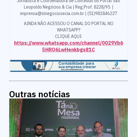
Jornalista e Coordenadora de Conteúdo do Portal São
Leopoldo Negócios & Cia | Reg.Prof. 8228/95 |
imprensa@slnegociosecia.com.br | (51)981846227
AINDA NÃO ACESSOU O CANAL DO PORTAL NO
WHATSAPP?
CLIQUE AQUI:
https://www.whatsapp.com/channel/0029Vb6
5HRO6LwHenkbgs81C
Outras notícias