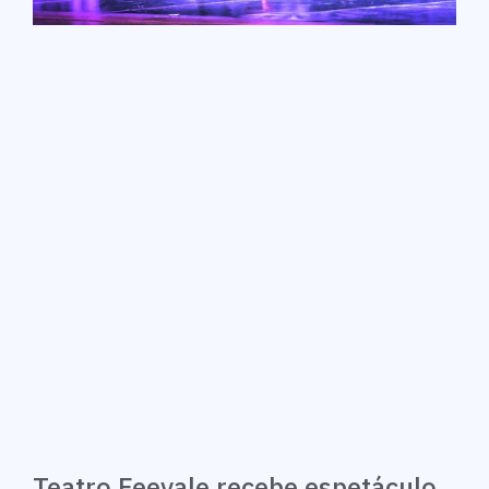
Teatro Feevale recebe espetáculo