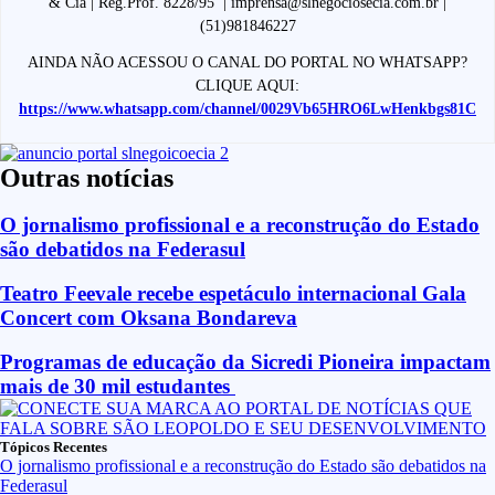
& Cia | Reg.Prof. 8228/95 | imprensa@slnegociosecia.com.br |
(51)981846227
AINDA NÃO ACESSOU O CANAL DO PORTAL NO WHATSAPP?
CLIQUE AQUI:
https://www.whatsapp.com/channel/0029Vb65HRO6LwHenkbgs81C
Outras notícias
O jornalismo profissional e a reconstrução do Estado
são debatidos na Federasul
Teatro Feevale recebe espetáculo internacional Gala
Concert com Oksana Bondareva
Programas de educação da Sicredi Pioneira impactam
mais de 30 mil estudantes
Tópicos Recentes
O jornalismo profissional e a reconstrução do Estado são debatidos na
Federasul