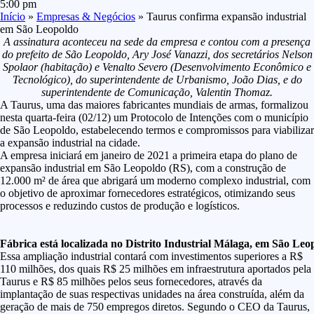
5:00 pm
Início
»
Empresas & Negócios
»
Taurus confirma expansão industrial
em São Leopoldo
A assinatura aconteceu na sede da empresa e contou com a presença
do prefeito de São Leopoldo, Ary José Vanazzi, dos secretários Nelson
Spolaor (habitação) e Venalto Severo (Desenvolvimento Econômico e
Tecnológico), do superintendente de Urbanismo, João Dias, e do
superintendente de Comunicação, Valentin Thomaz.
A Taurus, uma das maiores fabricantes mundiais de armas, formalizou
nesta quarta-feira (02/12) um Protocolo de Intenções com o município
de São Leopoldo, estabelecendo termos e compromissos para viabilizar
a expansão industrial na cidade.
A empresa iniciará em janeiro de 2021 a primeira etapa do plano de
expansão industrial em São Leopoldo (RS), com a construção de
12.000 m² de área que abrigará um moderno complexo industrial, com
o objetivo de aproximar fornecedores estratégicos, otimizando seus
processos e reduzindo custos de produção e logísticos.
Fábrica está localizada no Distrito Industrial Málaga, em São Leo
Essa ampliação industrial contará com investimentos superiores a R$
110 milhões, dos quais R$ 25 milhões em infraestrutura aportados pela
Taurus e R$ 85 milhões pelos seus fornecedores, através da
implantação de suas respectivas unidades na área construída, além da
geração de mais de 750 empregos diretos. Segundo o CEO da Taurus,