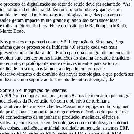
o processo de digitalização no setor de saúde deve ser adiantado. “As
tecnologias da indústria 4.0 têm uma oportunidade gigantesca no
ambiente hospitalar. E todas as tecnologias abraçadas pela área da
saúde geram impacto muito grande quando são bem sucedidas”,
explica o Diretor do InovaHC e do Instituto de Radiologia (InRad),
Marco Bego.
Nos projetos em parceria com a SPI Integração de Sistemas, Bego
afirma que os processos da Indústria 4.0 estarão cada vez mais
presentes no setor da saúde. “É uma parceria com grande potencial de
evoluir para atender outras instituições do sistema de saúde brasileiro,
no entanto, o protótipo depende de investimentos para se tornar
realidade no setor, mas já mostra o legado em termos de
desenvolvimento e de domínio das novas tecnologias, o que poderá ser
utilizado como suporte ao tratamento de outras doenças”, diz.
Sobre a SPI Integração de Sistemas
A SPI é uma empresa nacional, com 28 anos de mercado, que integra
tecnologias da Revolução 4.0 com o objetivo de turbinar a
produtividade de nossos clientes. Possui uma equipe multidisciplinar
de profissionais composta por engenheiros e técnicos de quatro áreas
de conhecimento da engenharia: produção, mecânica, elétrica e
software, com expertise em tecnologias como a robotização, internet
das coisas, inteligência artificial, realidade aumentada, sistemas ERP,
sistemas PLM, sistemas MES, sistemas LIMS, sistemas SCADA,