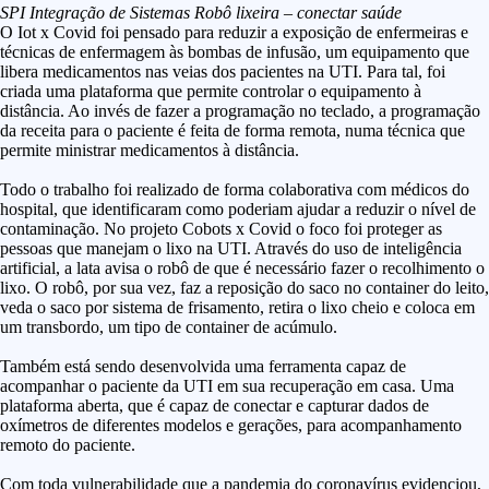
SPI Integração de Sistemas Robô lixeira – conectar saúde
O Iot x Covid foi pensado para reduzir a exposição de enfermeiras e
técnicas de enfermagem às bombas de infusão, um equipamento que
libera medicamentos nas veias dos pacientes na UTI. Para tal, foi
criada uma plataforma que permite controlar o equipamento à
distância. Ao invés de fazer a programação no teclado, a programação
da receita para o paciente é feita de forma remota, numa técnica que
permite ministrar medicamentos à distância.
Todo o trabalho foi realizado de forma colaborativa com médicos do
hospital, que identificaram como poderiam ajudar a reduzir o nível de
contaminação. No projeto Cobots x Covid o foco foi proteger as
pessoas que manejam o lixo na UTI. Através do uso de inteligência
artificial, a lata avisa o robô de que é necessário fazer o recolhimento o
lixo. O robô, por sua vez, faz a reposição do saco no container do leito,
veda o saco por sistema de frisamento, retira o lixo cheio e coloca em
um transbordo, um tipo de container de acúmulo.
Também está sendo desenvolvida uma ferramenta capaz de
acompanhar o paciente da UTI em sua recuperação em casa. Uma
plataforma aberta, que é capaz de conectar e capturar dados de
oxímetros de diferentes modelos e gerações, para acompanhamento
remoto do paciente.
Com toda vulnerabilidade que a pandemia do coronavírus evidenciou,