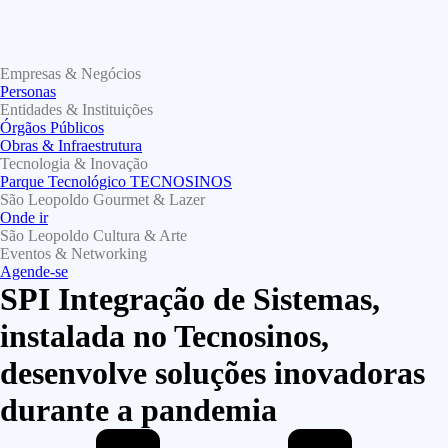
Empresas & Negócios
Personas
Entidades & Instituições
Órgãos Públicos
Obras & Infraestrutura
Tecnologia & Inovação
Parque Tecnológico TECNOSINOS
São Leopoldo Gourmet & Lazer
Onde ir
São Leopoldo Cultura & Arte
Eventos & Networking
Agende-se
SPI Integração de Sistemas,
instalada no Tecnosinos,
desenvolve soluções inovadoras
durante a pandemia