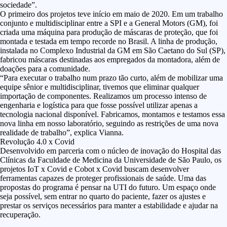
sociedade”.
O primeiro dos projetos teve início em maio de 2020. Em um trabalho
conjunto e multidisciplinar entre a SPI e a General Motors (GM), foi
criada uma máquina para produção de máscaras de proteção, que foi
montada e testada em tempo recorde no Brasil. A linha de produção,
instalada no Complexo Industrial da GM em São Caetano do Sul (SP),
fabricou máscaras destinadas aos empregados da montadora, além de
doações para a comunidade.
“Para executar o trabalho num prazo tão curto, além de mobilizar uma
equipe sênior e multidisciplinar, tivemos que eliminar qualquer
importação de componentes. Realizamos um processo intenso de
engenharia e logística para que fosse possível utilizar apenas a
tecnologia nacional disponível. Fabricamos, montamos e testamos essa
nova linha em nosso laboratório, seguindo as restrições de uma nova
realidade de trabalho”, explica Vianna.
Revolução 4.0 x Covid
Desenvolvido em parceria com o núcleo de inovação do Hospital das
Clínicas da Faculdade de Medicina da Universidade de São Paulo, os
projetos IoT x Covid e Cobot x Covid buscam desenvolver
ferramentas capazes de proteger profissionais de saúde. Uma das
propostas do programa é pensar na UTI do futuro. Um espaço onde
seja possível, sem entrar no quarto do paciente, fazer os ajustes e
prestar os serviços necessários para manter a estabilidade e ajudar na
recuperação.