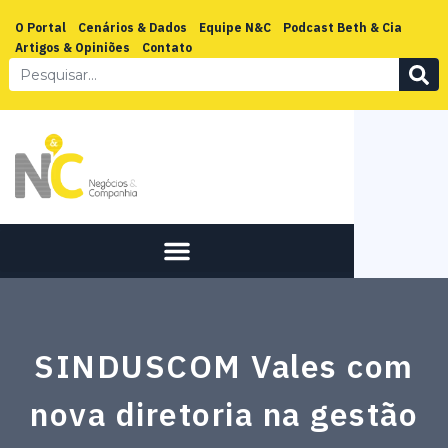
O Portal
Cenários & Dados
Equipe N&C
Podcast Beth & Cia
Artigos & Opiniões
Contato
SINDUSCOM Vales com
nova diretoria na gestão