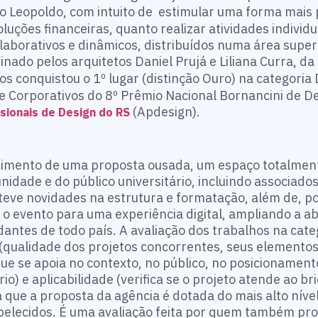
ão Leopoldo, com intuito de estimular uma forma mais
luções financeiras, quanto realizar atividades individu
laborativos e dinâmicos, distribuídos numa área super
ado pelos arquitetos Daniel Prujá e Liliana Curra, da
nos conquistou o 1º lugar (distinção Ouro) na categoria
 Corporativos do 8º Prêmio Nacional Bornancini de De
(Apdesign).
sionais de Design do RS
imento de uma proposta ousada, um espaço totalment
nidade e do público universitário, incluindo associados
 teve novidades na estrutura e formatação, além de, p
 o evento para uma experiência digital, ampliando a a
udantes de todo país. A avaliação dos trabalhos na cat
 (qualidade dos projetos concorrentes, seus elementos
ue se apoia no contexto, no público, no posicionamen
 e aplicabilidade (verifica se o projeto atende ao bri
ica que a proposta da agência é dotada do mais alto níve
abelecidos. É uma avaliação feita por quem também pro