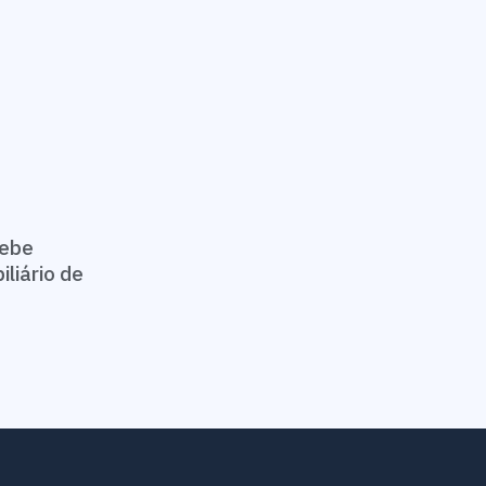
cebe
liário de