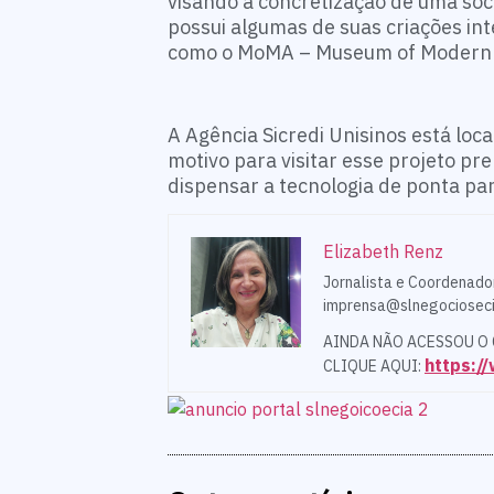
visando a concretização de uma soc
possui algumas de suas criações in
como o MoMA – Museum of Modern A
A Agência Sicredi Unisinos está loc
motivo para visitar esse projeto pr
dispensar a tecnologia de ponta pa
Elizabeth Renz
Jornalista e Coordenado
imprensa@slnegocioseci
AINDA NÃO ACESSOU O
https:
CLIQUE AQUI: