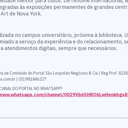
iedade melhor para todos. De renome internacional, 
tegradas às exposições permanentes de grandes centro
rt de Nova York.
alizada no campus universitário, próxima à biblioteca. 
emiado a serviço da experiência e do relacionamento, 
ra atendimentos digitais, sempre que necessários.
ra de Conteúdo do Portal São Leopoldo Negócios & Cia | Reg.Prof. 8228
a.com.br | (51)981846227
 CANAL DO PORTAL NO WHATSAPP?
//www.whatsapp.com/channel/0029Vb65HRO6LwHenkbgs