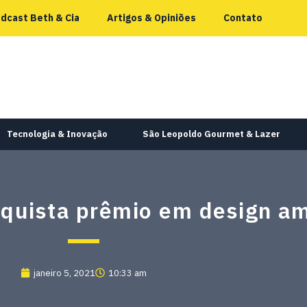
dcast Beth & Cia
Artigos & Opiniões
Contato
Tecnologia & Inovação
São Leopoldo Gourmet & Lazer
nquista prêmio em design a
janeiro 5, 2021
10:33 am