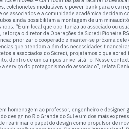
bertos e móveis – com rodinhas para facilitar o desloc
s, colchonetes moduláveis e power bank para o carr
e os associados e a comunidade acadêmica decidam c
ubos ainda possibilitam a montagem de um miniauditór
kshops. “É um local que oportuniza ao associado ou usu
, reforça o diretor de Operações da Sicredi Pioneira R
ência: priorizar o cooperado e manter-se próxima dele 
ncias que atendam além das necessidades financeiras.
tos e associados do Sicredi, projetamos o que acred
ito, dentro de um campus universitário. Nesse context
de a serviço do protagonismo do associado”, relata Danie
6 em homenagem ao professor, engenheiro e designer 
 do design no Rio Grande do Sul e um dos mais express
 de reafirmar o papel do design como propulsor de ino