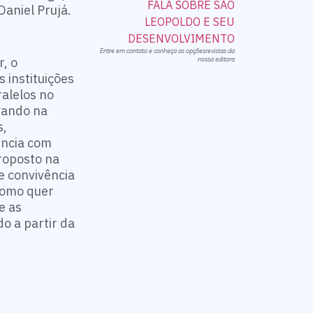
Daniel Prujá.
Entre em contato e conheça as opçõesrevistas da
r, o
nossa editora
 instituições
ralelos no
vando na
s,
ência com
proposto na
 e convivência
 como quer
e as
o a partir da