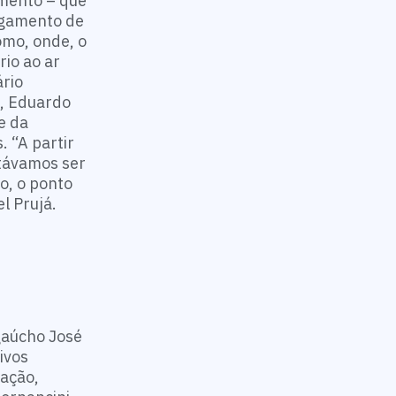
amento – que
egamento de
omo, onde, o
io ao ar
ário
S, Eduardo
e da
 “A partir
itávamos ser
o, o ponto
l Prujá.
gaúcho José
ivos
vação,