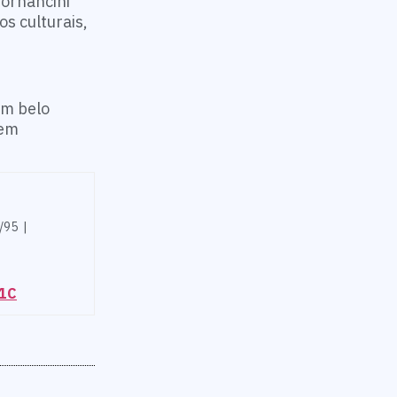
Bornancini
s culturais,
Um belo
sem
/95 |
81C