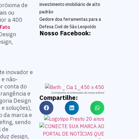
 próxima de
investimento imobiliário de alto
ais ou
padrão
ior a 400
Gedore doa ferramentas para a
Fato
Defesa Civil de São Leopoldo
Nosso Facebook:
 Design
sign,
e inovador e
 e não-
or conta do
brangência e
Acompanhe as entrevistas da nossa editora
Compartilhe:
egoria Design
 e soluções),
to da marca e
efing, sendo
l de
duz design,