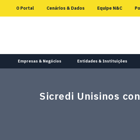
O Portal
Cenários & Dados
Equipe N&C
Po
Empresas & Negócios
Entidades & Instituições
Sicredi Unisinos co