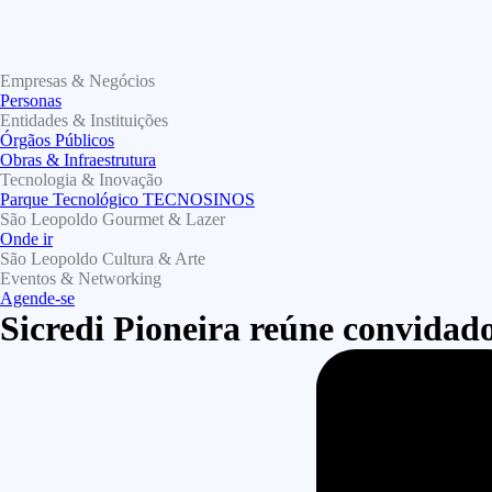
Empresas & Negócios
Personas
Entidades & Instituições
Órgãos Públicos
Obras & Infraestrutura
Tecnologia & Inovação
Parque Tecnológico TECNOSINOS
São Leopoldo Gourmet & Lazer
Onde ir
São Leopoldo Cultura & Arte
Eventos & Networking
Agende-se
Sicredi Pioneira reúne convidado