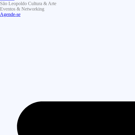
São Leopoldo Cultura & Arte
Eventos & Networking
Agende-se