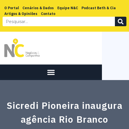
O Portal
Cenários & Dados
Equipe N&C
Podcast Beth & Cia
Artigos & Opiniões
Contato
Sicredi Pioneira inaugura
agência Rio Branco