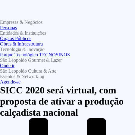
Empresas & Negócios
Personas
Entidades & Instituições
Órgãos Públicos
Obras & Infraestrutura
Tecnologia & Inovação
Parque Tecnológico TECNOSINOS
São Leopoldo Gourmet & Lazer
Onde ir
São Leopoldo Cultura & Arte
Eventos & Networking
Agende-se
SICC 2020 será virtual, com
proposta de ativar a produção
calçadista nacional