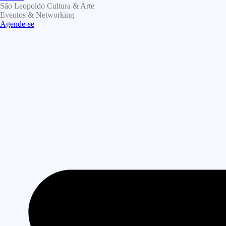
São Leopoldo Cultura & Arte
Eventos & Networking
Agende-se