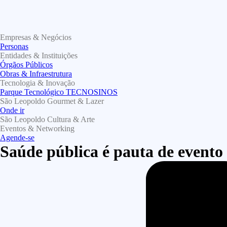
Empresas & Negócios
Personas
Entidades & Instituições
Órgãos Públicos
Obras & Infraestrutura
Tecnologia & Inovação
Parque Tecnológico TECNOSINOS
São Leopoldo Gourmet & Lazer
Onde ir
São Leopoldo Cultura & Arte
Eventos & Networking
Agende-se
Saúde pública é pauta de evento 