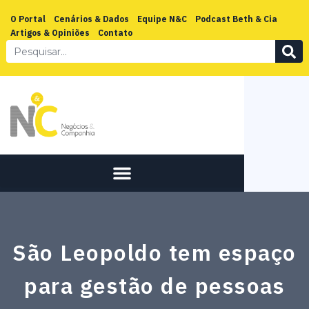
O Portal
Cenários & Dados
Equipe N&C
Podcast Beth & Cia
Artigos & Opiniões
Contato
São Leopoldo tem espaço
para gestão de pessoas