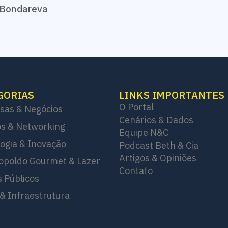
Bondareva
GORIAS
LINKS IMPORTANTES
O Portal
sas & Negócios
Cenários & Dados
s & Networking
Equipe N&C
ogia & Inovação
Podcast Beth & Cia
Artigos & Opiniões
opoldo Gourmet & Lazer
Contato
 Públicos
& Infraestrutura