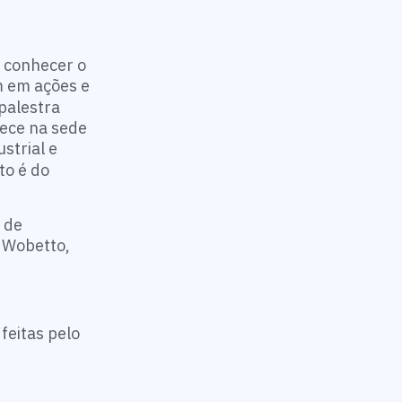
e conhecer o
 em ações e
 palestra
ece na sede
strial e
to é do
 de
 Wobetto,
feitas pelo