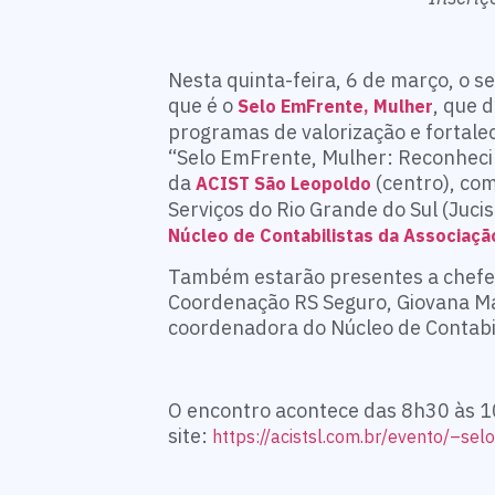
Nesta quinta-feira, 6 de março, o 
que é o
, que 
Selo EmFrente, Mulher
programas de valorização e fortale
“Selo EmFrente, Mulher: Reconhec
da
(centro), com
ACIST São Leopoldo
Serviços do Rio Grande do Sul (Ju
Núcleo de Contabilistas da Associaçã
Também estarão presentes a
chefe 
Coordenação RS Seguro, Giovana Ma
coordenadora do Núcleo de Contabil
O encontro acontece das 8h30 às 10h
site:
https://acistsl.com.br/evento/–s