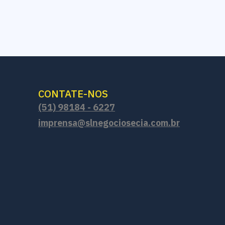
CONTATE-NOS
(51) 98184 - 6227
imprensa@slnegociosecia.com.br