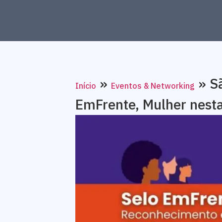
»
»
S
Início
Eventos & Networking
EmFrente, Mulher nesta