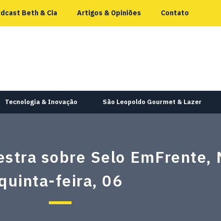
dcast Beth & Cia
Artigos & Opiniões
Contato
Tecnologia & Inovação
São Leopoldo Gourmet & Lazer
estra sobre Selo EmFrente, 
quinta-feira, 06