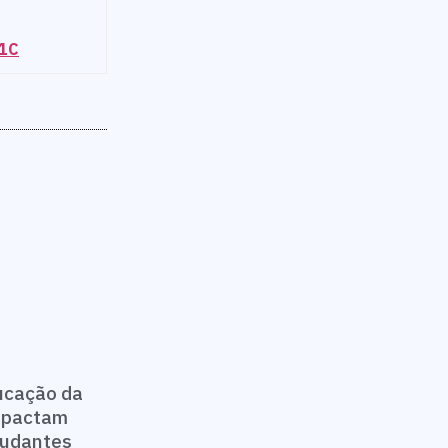
81C
ucação da
impactam
studantes