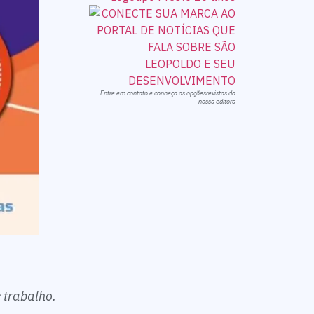
Entre em contato e conheça as opçõesrevistas da
nossa editora
 trabalho.