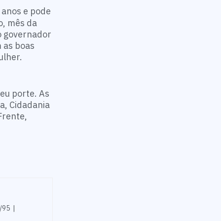
s anos e pode
o, mês da
o governador
m as boas
ulher.
eu porte. As
a, Cidadania
Frente,
/95 |