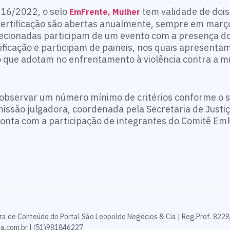
916/2022, o selo
tem validade de doi
EmFrente, Mulher
 certificação são abertas anualmente, sempre em març
ecionadas participam de um evento com a presença d
ificação e participam de paineis, nos quais apresenta
ão que adotam no enfrentamento à violência contra a m
observar um número mínimo de critérios conforme o s
issão julgadora, coordenada pela Secretaria de Justiç
onta com a participação de integrantes do Comitê Em
ra de Conteúdo do Portal São Leopoldo Negócios & Cia | Reg.Prof. 8228
a.com.br | (51)981846227