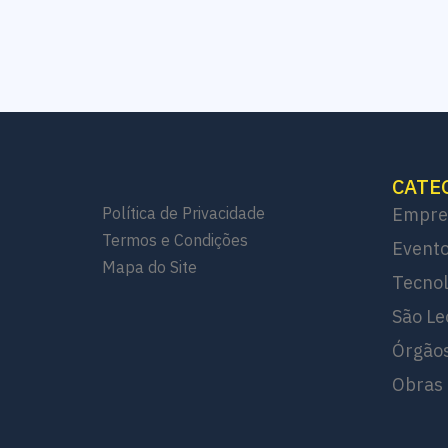
CATE
Política de Privacidade
Empre
Termos e Condições
Evento
Mapa do Site
Tecnol
São Le
Órgãos
Obras 