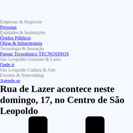
Empresas & Negócios
Personas
Entidades & Instituições
Órgãos Públicos
Obras & Infraestrutura
Tecnologia & Inovação
Parque Tecnológico TECNOSINOS
São Leopoldo Gourmet & Lazer
Onde ir
São Leopoldo Cultura & Arte
Eventos & Networking
Agende-se
Rua de Lazer acontece neste
domingo, 17, no Centro de São
Leopoldo