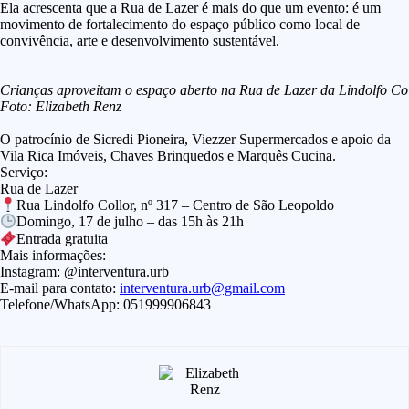
Ela acrescenta que a Rua de Lazer é mais do que um evento: é um
movimento de fortalecimento do espaço público como local de
convivência, arte e desenvolvimento sustentável.
Crianças aproveitam o espaço aberto na Rua de Lazer da Lindolfo Col
Foto: Elizabeth Renz
O patrocínio de Sicredi Pioneira, Viezzer Supermercados e apoio da
Vila Rica Imóveis, Chaves Brinquedos e Marquês Cucina.
Serviço:
Rua de Lazer
Rua Lindolfo Collor, nº 317 – Centro de São Leopoldo
Domingo, 17 de julho – das 15h às 21h
️Entrada gratuita
Mais informações:
Instagram: @interventura.urb
E-mail para contato:
interventura.urb@gmail.com
Telefone/WhatsApp: 051999906843