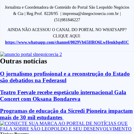
Jornalista e Coordenadora de Conteúdo do Portal São Leopoldo Negócios
& Cia | Reg.Prof. 8228/95 | imprensa@slnegociosecia.com.br |
(51)981846227
AINDA NÃO ACESSOU O CANAL DO PORTAL NO WHATSAPP?
CLIQUE AQUI:
https://www.whatsapp.com/channel/0029Vb65HRO6LwHenkbgs81C
Outras notícias
O jornalismo profissional e a reconstrução do Estado
são debatidos na Federasul
Teatro Feevale recebe espetáculo internacional Gala
Concert com Oksana Bondareva
Programas de educação da Sicredi Pioneira impactam
mais de 30 mil estudantes
Tópicos Recentes