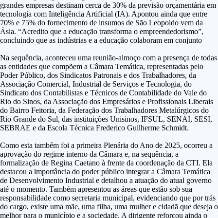
grandes empresas destinam cerca de 30% da previsão orçamentária em
tecnologia com Inteligência Artificial (IA). Apontou ainda que entre
70% e 75% do fornecimento de insumos de São Leopoldo vem da
Ásia. “Acredito que a educação transforma o empreendedorismo”,
concluindo que as indústrias e a educação colaboram em conjunto
Na sequência, aconteceu uma reunião-almoço com a presença de todas
as entidades que compõem a Câmara Temática, representadas pelo
Poder Público, dos Sindicatos Patronais e dos Trabalhadores, da
Associação Comercial, Industrial de Serviços e Tecnologia, do
Sindicato dos Contabilistas e Técnicos de Contabilidade do Vale do
Rio do Sinos, da Associação dos Empresários e Profissionais Liberais
do Bairro Feitoria, da Federação dos Trabalhadores Metalúrgicos do
Rio Grande do Sul, das instituições Unisinos,
IFSUL, SENAI, SESI,
SEBRAE e da Escola Técnica Frederico Guilherme Schmidt.
Como esta também foi a primeira Plenária do Ano de 2025, ocorreu a
aprovação do regime interno da Câmara e, na sequência, a
formalização de Regina Caetano à frente da coordenação da CTI. Ela
destacou a importância do poder público integrar a Câmara Temática
de Desenvolvimento Industrial e detalhou a atuação do atual governo
até o momento. Também apresentou as áreas que estão sob sua
responsabilidade como secretaria municipal, evidenciando que por trás
do cargo, existe uma mãe, uma filha, uma mulher e cidadã que deseja o
melhor para o município e a sociedade. A dirigente reforçou ainda o