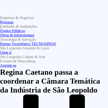
Empresas & Negócios
Personas
Entidades & Instituições
Órgãos Públicos
Obras & Infraestrutura
Tecnologia & Inovação
Parque Tecnológico TECNOSINOS
São Leopoldo Gourmet & Lazer
Onde ir
São Leopoldo Cultura & Arte
Eventos & Networking
Agende-se
Regina Caetano passa a
coordenar a Câmara Temática
da Indústria de São Leopoldo