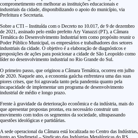
comprometimento em melhorar as instituições educacionais e
industriais da cidade, disponibilizando o apoio do município, via
Prefeitura e Secretaria.
Sobre a CTI – Instituída com o Decreto no 10.017, de 9 de dezembro
de 2021, assinado pelo então prefeito Ary Vanazzi (PT), a Câmara
Temática do Desenvolvimento Industrial tem como propósito reunir o
Poder Público Municipal, os empresários e trabalhadores dos setores
industriais da cidade. O objetivo é a elaboração de diagnósticos e
proposições de ações para posicionar a cidade de São Leopoldo como
líder no desenvolvimento industrial no Rio Grande do Sul.
O primeiro passo, que originou a Câmara Temática, ocorreu em julho
de 2020. Naquele ano, a economia gaúcha enfrentava uma das suas
piores crises, que foi agravada tanto pela pandemia quanto pela
incapacidade de implementar um programa de desenvolvimento
industrial de médio e longo prazo.
Frente à gravidade da deterioração econômica e da indústria, mais do
que apresentar propostas prontas, era necessário construir um
movimento com todos os segmentos da sociedade, ultrapassando
questões ideológicas e partidárias.
A sede operacional da Câmara está localizada no Centro das Indústrias,
junto ao Sindimetal – Sindicato das Indústrias Metalúrgicas do RS.