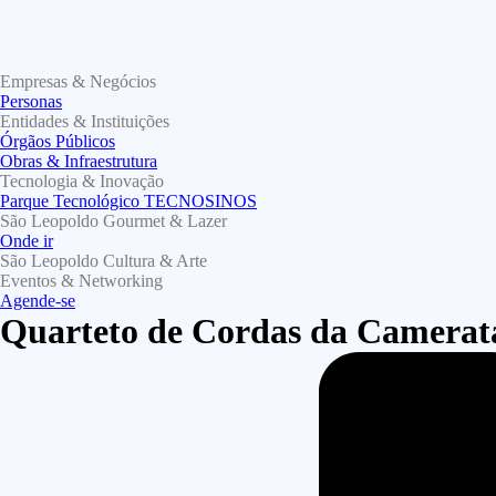
Empresas & Negócios
Personas
Entidades & Instituições
Órgãos Públicos
Obras & Infraestrutura
Tecnologia & Inovação
Parque Tecnológico TECNOSINOS
São Leopoldo Gourmet & Lazer
Onde ir
São Leopoldo Cultura & Arte
Eventos & Networking
Agende-se
Quarteto de Cordas da Camerata