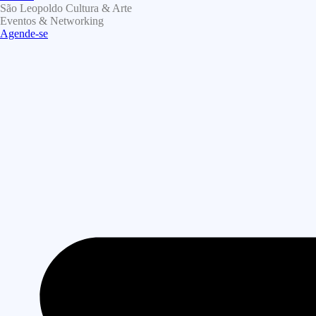
São Leopoldo Cultura & Arte
Eventos & Networking
Agende-se