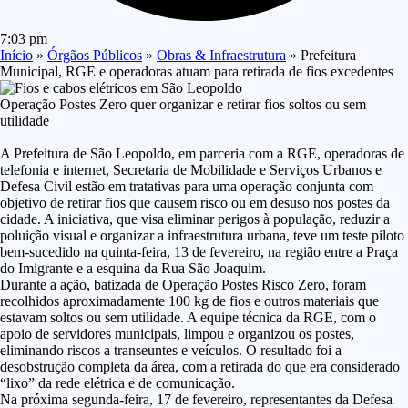
7:03 pm
Início
»
Órgãos Públicos
»
Obras & Infraestrutura
»
Prefeitura
Municipal, RGE e operadoras atuam para retirada de fios excedentes
Operação Postes Zero quer organizar e retirar fios soltos ou sem
utilidade
A Prefeitura de São Leopoldo, em parceria com a RGE, operadoras de
telefonia e internet, Secretaria de Mobilidade e Serviços Urbanos e
Defesa Civil estão em tratativas para uma operação conjunta com
objetivo de retirar fios que causem risco ou em desuso nos postes da
cidade. A iniciativa, que visa eliminar perigos à população, reduzir a
poluição visual e organizar a infraestrutura urbana, teve um teste piloto
bem-sucedido na quinta-feira, 13 de fevereiro, na região entre a Praça
do Imigrante e a esquina da Rua São Joaquim.
Durante a ação, batizada de Operação Postes Risco Zero, foram
recolhidos aproximadamente 100 kg de fios e outros materiais que
estavam soltos ou sem utilidade. A equipe técnica da RGE, com o
apoio de servidores municipais, limpou e organizou os postes,
eliminando riscos a transeuntes e veículos. O resultado foi a
desobstrução completa da área, com a retirada do que era considerado
“lixo” da rede elétrica e de comunicação.
Na próxima segunda-feira, 17 de fevereiro, representantes da Defesa