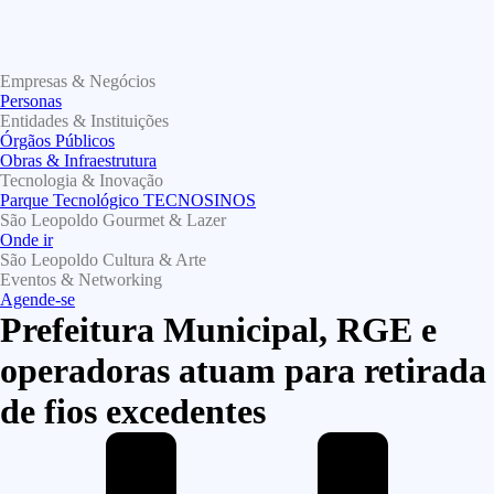
Empresas & Negócios
Personas
Entidades & Instituições
Órgãos Públicos
Obras & Infraestrutura
Tecnologia & Inovação
Parque Tecnológico TECNOSINOS
São Leopoldo Gourmet & Lazer
Onde ir
São Leopoldo Cultura & Arte
Eventos & Networking
Agende-se
Prefeitura Municipal, RGE e
operadoras atuam para retirada
de fios excedentes