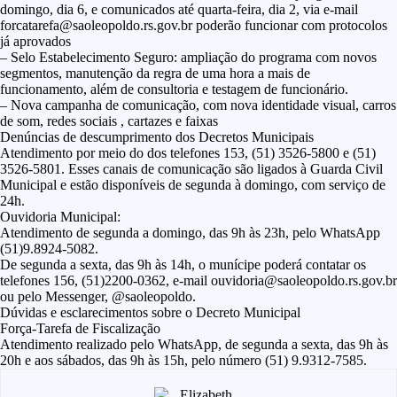
domingo, dia 6, e comunicados até quarta-feira, dia 2, via e-mail
forcatarefa@saoleopoldo.rs.gov.br poderão funcionar com protocolos
já aprovados
– Selo Estabelecimento Seguro: ampliação do programa com novos
segmentos, manutenção da regra de uma hora a mais de
funcionamento, além de consultoria e testagem de funcionário.
– Nova campanha de comunicação, com nova identidade visual, carros
de som, redes sociais , cartazes e faixas
Denúncias de descumprimento dos Decretos Municipais
Atendimento por meio do dos telefones 153, (51) 3526-5800 e (51)
3526-5801. Esses canais de comunicação são ligados à Guarda Civil
Municipal e estão disponíveis de segunda à domingo, com serviço de
24h.
Ouvidoria Municipal:
Atendimento de segunda a domingo, das 9h às 23h, pelo WhatsApp
(51)9.8924-5082.
De segunda a sexta, das 9h às 14h, o munícipe poderá contatar os
telefones 156, (51)2200-0362, e-mail ouvidoria@saoleopoldo.rs.gov.br
ou pelo Messenger, @saoleopoldo.
Dúvidas e esclarecimentos sobre o Decreto Municipal
Força-Tarefa de Fiscalização
Atendimento realizado pelo WhatsApp, de segunda a sexta, das 9h às
20h e aos sábados, das 9h às 15h, pelo número (51) 9.9312-7585.