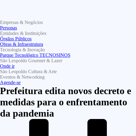
Empresas & Negócios
Personas
Entidades & Instituições
Órgãos Públicos
Obras & Infraestrutura
Tecnologia & Inovação
Parque Tecnológico TECNOSINOS
São Leopoldo Gourmet & Lazer
Onde ir
São Leopoldo Cultura & Arte
Eventos & Networking
Agende-se
Prefeitura edita novos decreto e
medidas para o enfrentamento
da pandemia