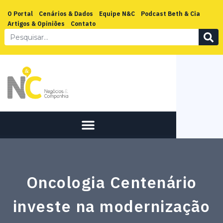
O Portal
Cenários & Dados
Equipe N&C
Podcast Beth & Cia
Artigos & Opiniões
Contato
Oncologia Centenário
investe na modernização