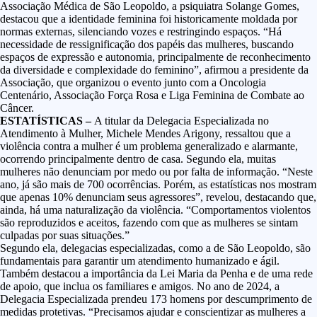
Associação Médica de São Leopoldo, a psiquiatra Solange Gomes,
destacou que a identidade feminina foi historicamente moldada por
normas externas, silenciando vozes e restringindo espaços. “Há
necessidade de ressignificação dos papéis das mulheres, buscando
espaços de expressão e autonomia, principalmente de reconhecimento
da diversidade e complexidade do feminino”, afirmou a presidente da
Associação, que organizou o evento junto com a Oncologia
Centenário, Associação Força Rosa e Liga Feminina de Combate ao
Câncer.
ESTATÍSTICAS –
A titular da Delegacia Especializada no
Atendimento à Mulher, Michele Mendes Arigony, ressaltou que a
violência contra a mulher é um problema generalizado e alarmante,
ocorrendo principalmente dentro de casa. Segundo ela, muitas
mulheres não denunciam por medo ou por falta de informação. “Neste
ano, já são mais de 700 ocorrências. Porém, as estatísticas nos mostram
que apenas 10% denunciam seus agressores”, revelou, destacando que,
ainda, há uma naturalização da violência. “Comportamentos violentos
são reproduzidos e aceitos, fazendo com que as mulheres se sintam
culpadas por suas situações.”
Segundo ela, delegacias especializadas, como a de São Leopoldo, são
fundamentais para garantir um atendimento humanizado e ágil.
Também destacou a importância da Lei Maria da Penha e de uma rede
de apoio, que inclua os familiares e amigos. No ano de 2024, a
Delegacia Especializada prendeu 173 homens por descumprimento de
medidas protetivas. “Precisamos ajudar e conscientizar as mulheres a