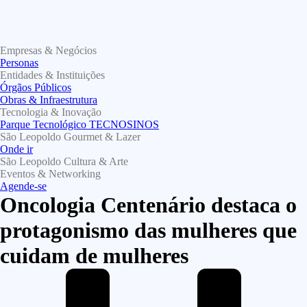
Empresas & Negócios
Personas
Entidades & Instituições
Órgãos Públicos
Obras & Infraestrutura
Tecnologia & Inovação
Parque Tecnológico TECNOSINOS
São Leopoldo Gourmet & Lazer
Onde ir
São Leopoldo Cultura & Arte
Eventos & Networking
Agende-se
Oncologia Centenário destaca o
protagonismo das mulheres que
cuidam de mulheres