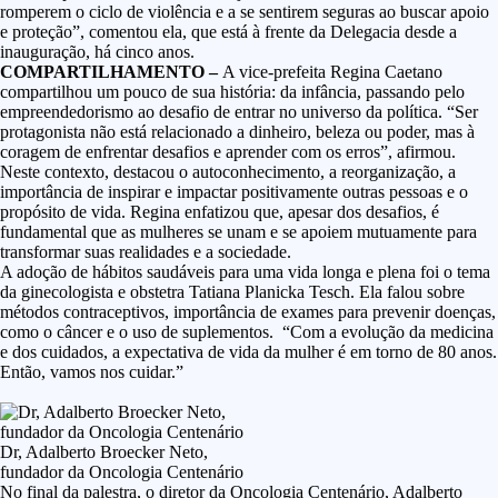
romperem o ciclo de violência e a se sentirem seguras ao buscar apoio
e proteção”, comentou ela, que está à frente da Delegacia desde a
inauguração, há cinco anos.
COMPARTILHAMENTO –
A vice-prefeita Regina Caetano
compartilhou um pouco de sua história: da infância, passando pelo
empreendedorismo ao desafio de entrar no universo da política. “Ser
protagonista não está relacionado a dinheiro, beleza ou poder, mas à
coragem de enfrentar desafios e aprender com os erros”, afirmou.
Neste contexto, destacou o autoconhecimento, a reorganização, a
importância de inspirar e impactar positivamente outras pessoas e o
propósito de vida. Regina enfatizou que, apesar dos desafios, é
fundamental que as mulheres se unam e se apoiem mutuamente para
transformar suas realidades e a sociedade.
A adoção de hábitos saudáveis para uma vida longa e plena foi o tema
da ginecologista e obstetra Tatiana Planicka Tesch. Ela falou sobre
métodos contraceptivos, importância de exames para prevenir doenças,
como o câncer e o uso de suplementos. “Com a evolução da medicina
e dos cuidados, a expectativa de vida da mulher é em torno de 80 anos.
Então, vamos nos cuidar.”
Dr, Adalberto Broecker Neto,
fundador da Oncologia Centenário
No final da palestra, o diretor da Oncologia Centenário, Adalberto