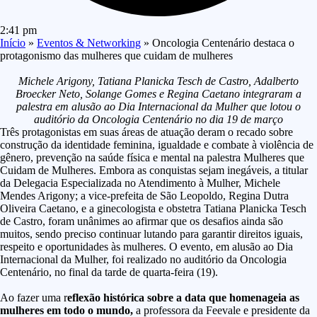
2:41 pm
Início
»
Eventos & Networking
»
Oncologia Centenário destaca o
protagonismo das mulheres que cuidam de mulheres
Michele Arigony, Tatiana Planicka Tesch de Castro, Adalberto
Broecker Neto, Solange Gomes e Regina Caetano integraram a
p
alestra em alusão ao Dia Internacional da Mulher que lotou o
auditório da Oncologia Centenário no dia 19 de março
Três protagonistas em suas áreas de atuação deram o recado sobre
construção da identidade feminina, igualdade e combate à violência de
gênero, prevenção na saúde física e mental na palestra Mulheres que
Cuidam de Mulheres. Embora as conquistas sejam inegáveis, a titular
da Delegacia Especializada no Atendimento à Mulher, Michele
Mendes Arigony; a vice-prefeita de São Leopoldo, Regina Dutra
Oliveira Caetano, e a ginecologista e obstetra Tatiana Planicka Tesch
de Castro, foram unânimes ao afirmar que os desafios ainda são
muitos, sendo preciso continuar lutando para garantir direitos iguais,
respeito e oportunidades às mulheres. O evento, em alusão ao Dia
Internacional da Mulher, foi realizado no auditório da Oncologia
Centenário, no final da tarde de quarta-feira (19).
Ao fazer uma r
eflexão histórica sobre a data que homenageia as
mulheres em todo o mundo,
a professora da Feevale e presidente da