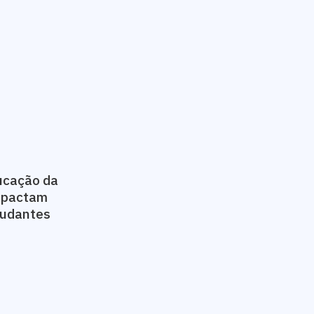
ucação da
impactam
studantes