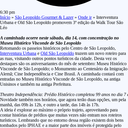
6:30 pm
Início
»
São Leopoldo Gourmet & Lazer
»
Onde ir
»
Interventura
Urbana e Old São Leopoldo promovem 3º edição da Walk Tour São
Léo
A caminhada ocorre neste sábado, dia 14, com concentração no
Museu Histórico Visconde de São Leopoldo
Retomando os passeios históricos pelo Centro de São Leopoldo,
Interventura Urbana
e
Old São Leopoldo
trazem um novo roteiro para
as ruas, visitando outros pontos turísticos da cidade. Desta vez os
destaques são os aniversariantes do mês de setembro: Museu Histórico
Visconde de São Leopoldo; o Monumento ao Centenário da Imigração
Alemã; Cine Independência e Cine Brasil. A caminhada contará com
entradas no Museu Histórico Visconde de São Leopoldo, na antiga
Unisinos e também na antiga Prefeitura.
Theatro Independência: Prédio Histórico completou 99 anos no dia 7 
Novidade também nos horários, que agora terão duas opções, um pela
manhã, das 09h às 12h, e outro a tarde, das 14h às 17h.
A ideia é explorar ao máximo o próprio trajeto, aproveitando para
contar histórias de prédios que muitas vezes não entram nos roteiros
turísticos. Lembrando que no entorno dessa região existem dois bens
tombados pelo IPHAE e a maior parte dos imóveis é protegida pelo