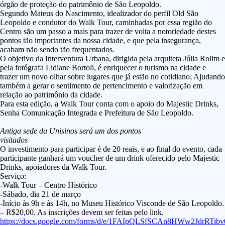
órgão de proteção do patrimônio de São Leopoldo.
Segundo Mateus do Nascimento, idealizador do perfil Old São
Leopoldo e condutor do Walk Tour, caminhadas por essa região do
Centro são um passo a mais para trazer de volta a notoriedade destes
pontos tão importantes da nossa cidade, e que pela insegurança,
acabam não sendo tão frequentados.
O objetivo da Interventura Urbana, dirigida pela arquiteta Júlia Rolim e
pela fotógrafa Lidiane Bortoli, é enriquecer o turismo na cidade e
trazer um novo olhar sobre lugares que já estão no cotidiano; Ajudando
também a gerar o sentimento de pertencimento e valorização em
relação ao patrimônio da cidade.
Para esta edição, a Walk Tour conta com o apoio do Majestic Drinks,
Senha Comunicação Integrada e Prefeitura de São Leopoldo.
Antiga sede da Unisinos será um dos pontos
visitados
O investimento para participar é de 20 reais, e ao final do evento, cada
participante ganhará um voucher de um drink oferecido pelo Majestic
Drinks, apoiadores da Walk Tour.
Serviço:
-Walk Tour – Centro Histórico
-Sábado, dia 21 de março
-Início às 9h e às 14h, no Museu Histórico Visconde de São Leopoldo.
– R$20,00. As inscrições devem ser feitas pelo link.
https://docs.google.com/forms/d/e/1FAIpQLSfSCAn8HWw2JdrRT