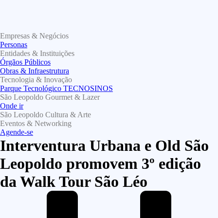
Empresas & Negócios
Personas
Entidades & Instituições
Órgãos Públicos
Obras & Infraestrutura
Tecnologia & Inovação
Parque Tecnológico TECNOSINOS
São Leopoldo Gourmet & Lazer
Onde ir
São Leopoldo Cultura & Arte
Eventos & Networking
Agende-se
Interventura Urbana e Old São
Leopoldo promovem 3º edição
da Walk Tour São Léo