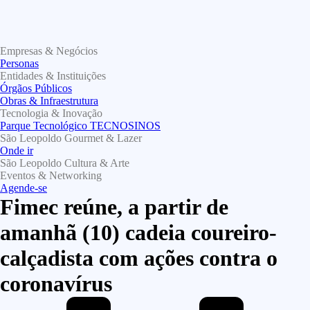
Empresas & Negócios
Personas
Entidades & Instituições
Órgãos Públicos
Obras & Infraestrutura
Tecnologia & Inovação
Parque Tecnológico TECNOSINOS
São Leopoldo Gourmet & Lazer
Onde ir
São Leopoldo Cultura & Arte
Eventos & Networking
Agende-se
Fimec reúne, a partir de
amanhã (10) cadeia coureiro-
calçadista com ações contra o
coronavírus