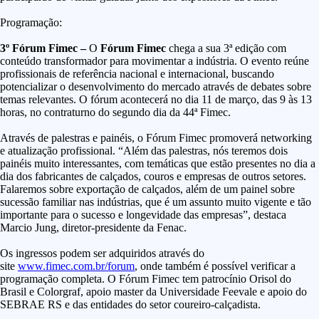
Programação:
3º Fórum Fimec –
O
Fórum Fimec
chega a sua 3ª edição com
conteúdo transformador para movimentar a indústria. O evento reúne
profissionais de referência nacional e internacional, buscando
potencializar o desenvolvimento do mercado através de debates sobre
temas relevantes. O fórum acontecerá no dia 11 de março, das 9 às 13
horas, no contraturno do segundo dia da 44ª Fimec.
Através de palestras e painéis, o Fórum Fimec promoverá networking
e atualização profissional. “Além das palestras, nós teremos dois
painéis muito interessantes, com temáticas que estão presentes no dia a
dia dos fabricantes de calçados, couros e empresas de outros setores.
Falaremos sobre exportação de calçados, além de um painel sobre
sucessão familiar nas indústrias, que é um assunto muito vigente e tão
importante para o sucesso e longevidade das empresas”, destaca
Marcio Jung, diretor-presidente da Fenac.
Os ingressos podem ser adquiridos através do
site
www.fimec.com.br/forum
, onde também é possível verificar a
programação completa. O Fórum Fimec tem patrocínio Orisol do
Brasil e Colorgraf, apoio master da Universidade Feevale e apoio do
SEBRAE RS e das entidades do setor coureiro-calçadista.