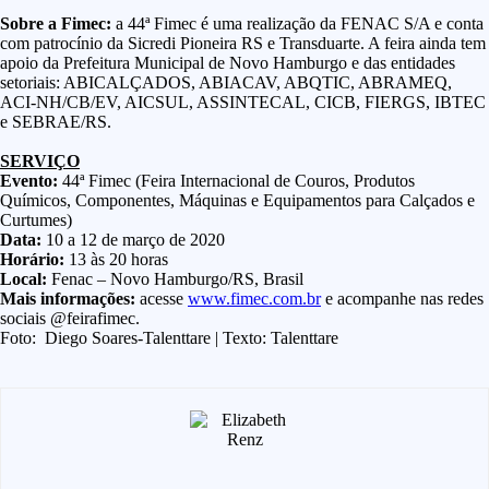
Sobre a Fimec:
a 44ª Fimec é uma realização da FENAC S/A e conta
com patrocínio da Sicredi Pioneira RS e Transduarte. A feira ainda tem
apoio da Prefeitura Municipal de Novo Hamburgo e das entidades
setoriais: ABICALÇADOS, ABIACAV, ABQTIC, ABRAMEQ,
ACI-NH/CB/EV, AICSUL, ASSINTECAL, CICB, FIERGS, IBTEC
e SEBRAE/RS.
SERVIÇO
Evento:
44ª Fimec (Feira Internacional de Couros, Produtos
Químicos, Componentes, Máquinas e Equipamentos para Calçados e
Curtumes)
Data:
10 a 12 de março de 2020
Horário:
13 às 20 horas
Local:
Fenac – Novo Hamburgo/RS, Brasil
Mais informações:
acesse
www.fimec.com.br
e acompanhe nas redes
sociais @feirafimec.
Foto: Diego Soares-Talenttare | Texto: Talenttare