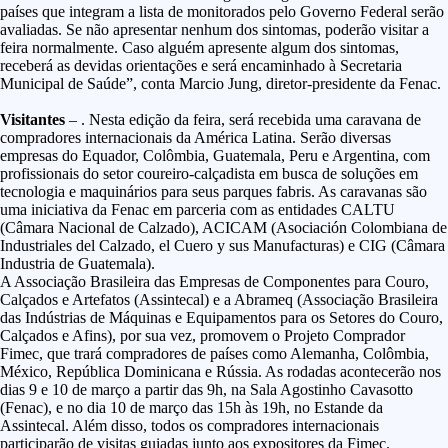
países que integram a lista de monitorados pelo Governo Federal serão
avaliadas. Se não apresentar nenhum dos sintomas, poderão visitar a
feira normalmente. Caso alguém apresente algum dos sintomas,
receberá as devidas orientações e será encaminhado à Secretaria
Municipal de Saúde”, conta Marcio Jung, diretor-presidente da Fenac.
Visitantes
– . Nesta edição da feira, será recebida uma caravana de
compradores internacionais da América Latina. Serão diversas
empresas do Equador, Colômbia, Guatemala, Peru e Argentina, com
profissionais do setor coureiro-calçadista em busca de soluções em
tecnologia e maquinários para seus parques fabris. As caravanas são
uma iniciativa da Fenac em parceria com as entidades CALTU
(Câmara Nacional de Calzado), ACICAM (Asociación Colombiana de
Industriales del Calzado, el Cuero y sus Manufacturas) e CIG (Câmara
Industria de Guatemala).
A Associação Brasileira das Empresas de Componentes para Couro,
Calçados e Artefatos (Assintecal) e a Abrameq (Associação Brasileira
das Indústrias de Máquinas e Equipamentos para os Setores do Couro,
Calçados e Afins), por sua vez, promovem o Projeto Comprador
Fimec, que trará compradores de países como Alemanha, Colômbia,
México, República Dominicana e Rússia. As rodadas acontecerão nos
dias 9 e 10 de março a partir das 9h, na Sala Agostinho Cavasotto
(Fenac), e no dia 10 de março das 15h às 19h, no Estande da
Assintecal. Além disso, todos os compradores internacionais
participarão de visitas guiadas junto aos expositores da Fimec.