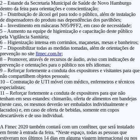
2 – Estande da Secretaria Municipal de Saúde de Novo Hamburgo
dentro da feira para orientações e conscientização;
3 – Distribuição de álcool gel para todo o público, além de instalação
de dispensadores do produto nas dependências dos pavilhões;
4 – Investimento em máscaras N95/PFF2, em caso de necessidade;
5 – Aumento na equipe de higienização e capacitação deste público
pela Vigilância Sanitária;
6 – Higienização intensa em corrimãos, maçanetas, mesas e banheiros;
7 – Disponibilizar todas as medidas tomadas, além de orientações de
prevenção no site
fimec.com.br
;
8 – Promover, através de recursos de áudio, aviso com indicações de
prevenção e orientações para o público nos três idiomas;
9 – Reforçar fortemente a conduta dos expositores e visitantes para que
não compartilhem objetos pessoais;
10 – Contratação de UTI móvel com médico, enfermeiros e técnicos
especialistas;
11 – Reforçar fortemente a conduta de expositores para que não
tenham em seus estandes: chimarrão, oferta de alimentos em bandejas
(neste caso, os mesmos deverão ser embalados individualmente e
lacrados) e, em caso de oferta de bebidas, somente em copos
descartáveis e de uso individual.
A Fimec 2020 também contará com um contêiner, que será instalado
em frente à entrada da feira. “Neste espaço, todas as pessoas que
estiveram nos últimos 14 dias em alguma viagem internacional ou nos