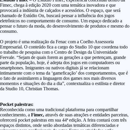
Fimec, chega à edição 2020 com uma temática inovadora e que
provocará a indústria de calçados e acessórios. O espaço, que será
chamado de Estúdio On, buscará pensar a influência dos jogos
eletrônicos no comportamento de consumo. Um espaço dedicado a
pensar o futuro da moda, do desenvolvimento de produtos e mesmo do
consumo.
O projeto é uma realização da Fenac com a Coelho Assessoria
Empresarial. O conteúdo fica a cargo do Studio 10 que coordena todo
o trabalho de pesquisa com o Centro de Design da Universidade
Feevale. “Sejam de quais forem as gerações a que pertençam, grande
parte da população, hoje, é adepta dos jogos em computadores ou
smartphones. Imigrantes ou nativos digitais já se relacionam
intimamente com o tema da ‘gameficação’ dos comportamentos, que é
o fato de assimilarem a linguagem dos games nos mais diversos
momentos e situações do dia a dia”, contextualiza o estilista e diretor
da Studio 10, Christian Thomas.
Pocket palestras:
Reconhecida como uma tradicional plataforma para compartilhar
conhecimento, a
Fimec,
através de suas atrações e entidades parceiras,
oferecerá pocket palestras em sua 44ª edição. A feira contará com três
espaços distintos, onde serão abordadas temáticas diferenciadas e