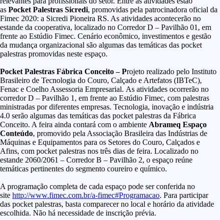
relevantes para profissionais do setor. Entre as atividades estão
as
Pocket Palestras Sicredi
, promovidas pela patrocinadora oficial da
Fimec 2020: a Sicredi Pioneira RS. As atividades acontecerão no
estande da cooperativa, localizado no Corredor D – Pavilhão 01, em
frente ao Estúdio Fimec. Cenário econômico, investimentos e gestão
da mudança organizacional são algumas das temáticas das pocket
palestras promovidas neste espaço.
Pocket Palestras Fábrica Conceito – P
rojeto realizado pelo Instituto
Brasileiro de Tecnologia do Couro, Calçado e Artefatos (IBTeC),
Fenac e Coelho Assessoria Empresarial. As atividades ocorrerão no
corredor D – Pavilhão 1, em frente ao Estúdio Fimec, com palestras
ministradas por diferentes empresas. Tecnologia, inovação e indústria
4.0 serão algumas das temáticas das pocket palestras da Fábrica
Conceito. A feira ainda contará com o ambiente
Abrameq Espaço
Conteúdo
, promovido pela Associação Brasileira das Indústrias de
Máquinas e Equipamentos para os Setores do Couro, Calçados e
Afins, com pocket palestras nos três dias de feira. Localizado no
estande 2060/2061 – Corredor B – Pavilhão 2, o espaço reúne
temáticas pertinentes do segmento coureiro e químico.
A programação completa de cada espaço pode ser conferida no
site
http://www.fimec.com.br/a-fimec#Programacao
. Para participar
das pocket palestras, basta comparecer no local e horário da atividade
escolhida. Não há necessidade de inscrição prévia.