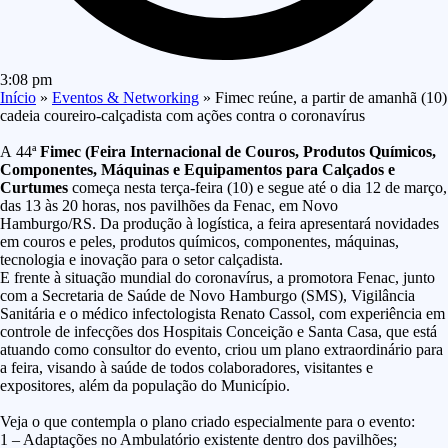
3:08 pm
Início
»
Eventos & Networking
»
Fimec reúne, a partir de amanhã (10)
cadeia coureiro-calçadista com ações contra o coronavírus
A 44ª
Fimec (
Feira Internacional de Couros, Produtos Químicos,
Componentes, Máquinas e Equipamentos para Calçados e
Curtumes
começa nesta terça-feira (10) e segue até o dia 12 de março,
das 13 às 20 horas, nos pavilhões da Fenac, em Novo
Hamburgo/RS. Da produção à logística, a feira apresentará novidades
em couros e peles, produtos químicos, componentes, máquinas,
tecnologia e inovação para o setor calçadista.
E frente à situação mundial do coronavírus, a promotora Fenac, junto
com a Secretaria de Saúde de Novo Hamburgo (SMS), Vigilância
Sanitária e o médico infectologista Renato Cassol, com experiência em
controle de infecções dos Hospitais Conceição e Santa Casa, que está
atuando como consultor do evento, criou um plano extraordinário para
a feira, visando à saúde de todos colaboradores, visitantes e
expositores, além da população do Município.
Veja o que contempla o plano criado especialmente para o evento:
1 – Adaptações no Ambulatório existente dentro dos pavilhões;