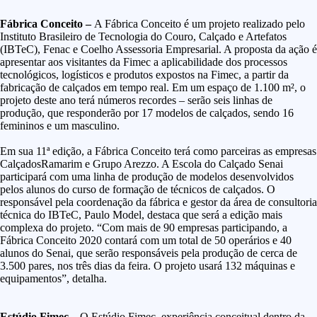
Fábrica Conceito –
A Fábrica Conceito é um projeto realizado pelo
Instituto Brasileiro de Tecnologia do Couro, Calçado e Artefatos
(IBTeC), Fenac e Coelho Assessoria Empresarial. A proposta da ação é
apresentar aos visitantes da Fimec a aplicabilidade dos processos
tecnológicos, logísticos e produtos expostos na Fimec, a partir da
fabricação de calçados em tempo real. Em um espaço de 1.100 m², o
projeto deste ano terá números recordes – serão seis linhas de
produção, que responderão por 17 modelos de calçados, sendo 16
femininos e um masculino.
Em sua 11ª edição, a Fábrica Conceito terá como parceiras as empresas
CalçadosRamarim e Grupo Arezzo. A Escola do Calçado Senai
participará com uma linha de produção de modelos desenvolvidos
pelos alunos do curso de formação de técnicos de calçados. O
responsável pela coordenação da fábrica e gestor da área de consultoria
técnica do IBTeC, Paulo Model, destaca que será a edição mais
complexa do projeto. “Com mais de 90 empresas participando, a
Fábrica Conceito 2020 contará com um total de 50 operários e 40
alunos do Senai, que serão responsáveis pela produção de cerca de
3.500 pares, nos três dias da feira. O projeto usará 132 máquinas e
equipamentos”, detalha.
Estúdio Fimec –
O Estúdio Fimec, experiência conceitual dentro da