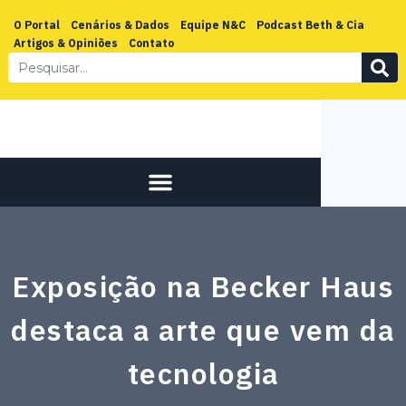
O Portal
Cenários & Dados
Equipe N&C
Podcast Beth & Cia
Artigos & Opiniões
Contato
Exposição na Becker Haus
destaca a arte que vem da
tecnologia