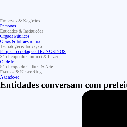
Empresas & Negócios
Personas
Entidades & Instituições
Órgãos Públicos
Obras & Infraestrutura
Tecnologia & Inovação
Parque Tecnológico TECNOSINOS
São Leopoldo Gourmet & Lazer
Onde ir
São Leopoldo Cultura & Arte
Eventos & Networking
Agende-se
Entidades conversam com prefei