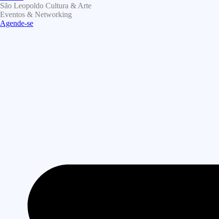
São Leopoldo Cultura & Arte
Eventos & Networking
Agende-se