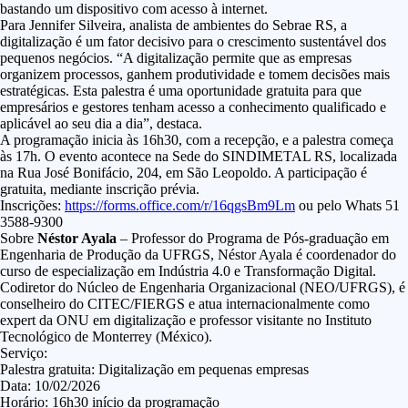
bastando um dispositivo com acesso à internet.
Para Jennifer Silveira, analista de ambientes do Sebrae RS, a
digitalização é um fator decisivo para o crescimento sustentável dos
pequenos negócios. “A digitalização permite que as empresas
organizem processos, ganhem produtividade e tomem decisões mais
estratégicas. Esta palestra é uma oportunidade gratuita para que
empresários e gestores tenham acesso a conhecimento qualificado e
aplicável ao seu dia a dia”, destaca.
A programação inicia às 16h30, com a recepção, e a palestra começa
às 17h. O evento acontece na Sede do SINDIMETAL RS, localizada
na Rua José Bonifácio, 204, em São Leopoldo. A participação é
gratuita, mediante inscrição prévia.
Inscrições:
https://forms.office.com/r/16qgsBm9Lm
ou pelo Whats 51
3588-9300
Sobre
Néstor Ayala
– Professor do Programa de Pós-graduação em
Engenharia de Produção da UFRGS, Néstor Ayala é coordenador do
curso de especialização em Indústria 4.0 e Transformação Digital.
Codiretor do Núcleo de Engenharia Organizacional (NEO/UFRGS), é
conselheiro do CITEC/FIERGS e atua internacionalmente como
expert da ONU em digitalização e professor visitante no Instituto
Tecnológico de Monterrey (México).
Serviço:
Palestra gratuita: Digitalização em pequenas empresas
Data: 10/02/2026
Horário: 16h30 início da programação