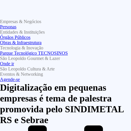
Empresas & Negócios
Personas
Entidades & Instituições
Órgãos Públicos
Obras & Infraestrutura
Tecnologia & Inovação
Parque Tecnológico TECNOSINOS
São Leopoldo Gourmet & Lazer
Onde ir
São Leopoldo Cultura & Arte
Eventos & Networking
Agende-se
Digitalização em pequenas
empresas é tema de palestra
promovida pelo SINDIMETAL
RS e Sebrae