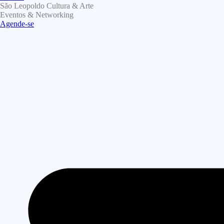
São Leopoldo Cultura & Arte
Eventos & Networking
Agende-se