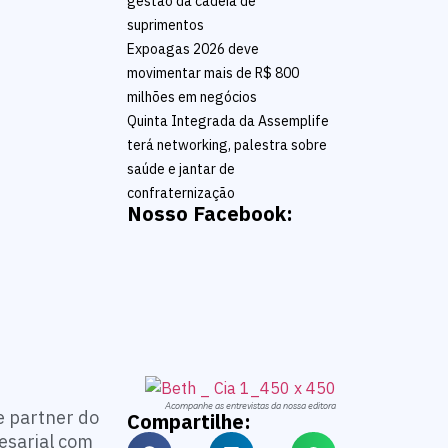
gestão da cadeia de
suprimentos
Expoagas 2026 deve
movimentar mais de R$ 800
milhões em negócios
Quinta Integrada da Assemplife
terá networking, palestra sobre
saúde e jantar de
confraternização
Nosso Facebook:
Acompanhe as entrevistas da nossa editora
de partner do
Compartilhe:
esarial com