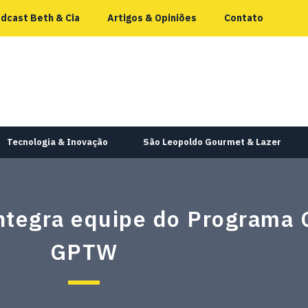
dcast Beth & Cia
Artigos & Opiniões
Contato
Tecnologia & Inovação
São Leopoldo Gourmet & Lazer
integra equipe do Programa 
GPTW