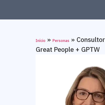
»
»
Consultor
Início
Personas
Great People + GPTW