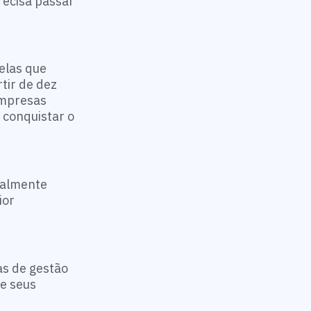
recisa passar
elas que
tir de dez
empresas
 conquistar o
ralmente
ior
s de gestão
de seus