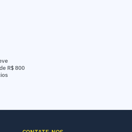
eve
de R$ 800
cios
CONTATE-NOS