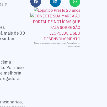
es e
res
há mais de 30
e sintam
Entre em contato e conheça as opçõesrevistas da
nossa editora
 clima
la. Por meio
de melhoria
mpregadora,
uncionários,