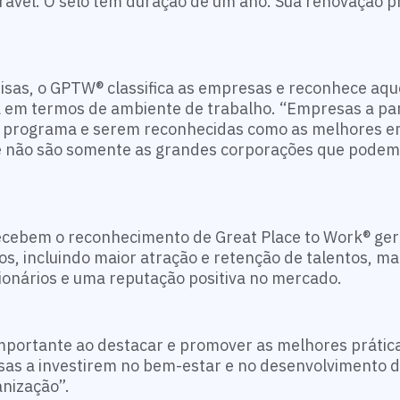
rável.
O selo tem duração de um ano. Sua renovação p
isas, o GPTW® classifica as empresas e reconhece aqu
a em termos de ambiente de trabalho. “Empresas a par
do programa e serem reconhecidas como as melhores 
ue não são somente as grandes corporações que podem
recebem o reconhecimento de Great Place to Work® ge
s, incluindo maior atração e retenção de talentos, ma
cionários e uma reputação positiva no mercado.
ortante ao destacar e promover as melhores prática
sas a investirem no bem-estar e no desenvolvimento 
anização”.