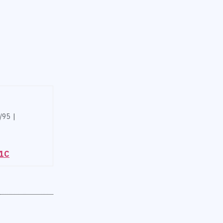
/95 |
81C