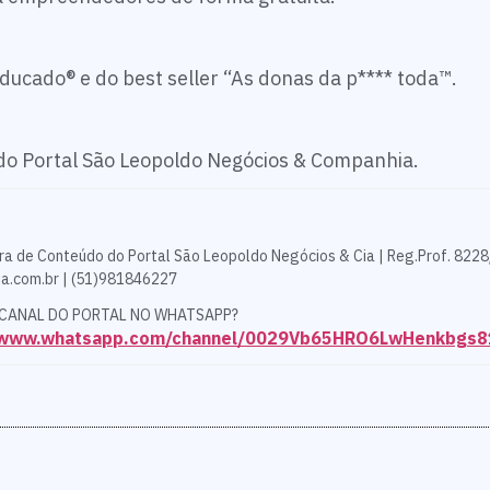
ucado® e do best seller “As donas da p**** toda™.
 do Portal São Leopoldo Negócios & Companhia.
ra de Conteúdo do Portal São Leopoldo Negócios & Cia | Reg.Prof. 8228
a.com.br | (51)981846227
 CANAL DO PORTAL NO WHATSAPP?
//www.whatsapp.com/channel/0029Vb65HRO6LwHenkbgs