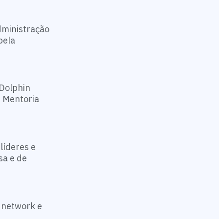
dministração
pela
Dolphin
m Mentoria
líderes e
sa e de
 network e