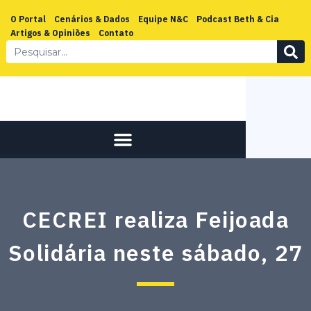
O Portal
Cenários & Dados
Equipe N&C
Podcast Beth & Cia
Artigos & Opiniões
Contato
CECREI realiza Feijoada
Solidária neste sábado, 27