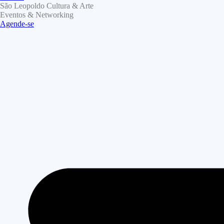
São Leopoldo Cultura & Arte
Eventos & Networking
Agende-se