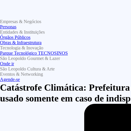
Empresas & Negócios
Personas
Entidades & Instituições
Órgãos Públicos
Obras & Infraestrutura
Tecnologia & Inovação
Parque Tecnológico TECNOSINOS
São Leopoldo Gourmet & Lazer
Onde ir
São Leopoldo Cultura & Arte
Eventos & Networking
Agende-se
Catástrofe Climática: Prefeitura
usado somente em caso de indisp