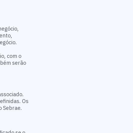
negócio,
ento,
egócio.
io, com o
mbém serão
associado.
efinidas. Os
o Sebrae.
ficado se o