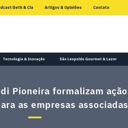
dcast Beth & Cia
Artigos & Opiniões
Contato
Tecnologia & Inovação
São Leopoldo Gourmet & Lazer
di Pioneira formalizam açã
para as empresas associada