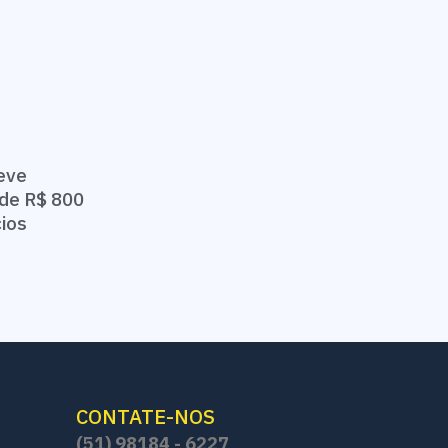
eve
de R$ 800
cios
CONTATE-NOS
(51) 98184 - 6227