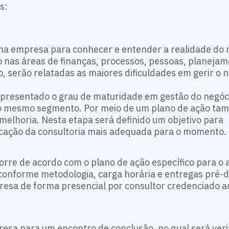
s:
a na empresa para conhecer e entender a realidade do 
o nas áreas de finanças, processos, pessoas, planejam
 serão relatadas as maiores dificuldades em gerir o n
 apresentado o grau de maturidade em gestão do negóc
o mesmo segmento. Por meio de um plano de ação ta
elhoria. Nesta etapa será definido um objetivo para
cação da consultoria mais adequada para o momento.
re de acordo com o plano de ação específico para o 
 conforme metodologia, carga horária e entregas pré-d
esa de forma presencial por consultor credenciado a
resa para um encontro de conclusão, no qual será veri