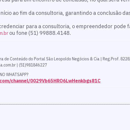
ício ao fim da consultoria, garantindo a conclusão d
credenciar para a consultoria, o empreendedor pode f
ou fone (51) 99888.4148.
m.br
ra de Conteúdo do Portal São Leopoldo Negócios & Cia | Reg.Prof. 8228
a.com.br | (51)981846227
 NO WHATSAPP?
p.com/channel/0029Vb65HRO6LwHenkbgs81C