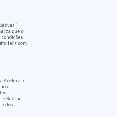
iativas”,
aliza que o
 condições
ito feliz com
a Acelera é
tão e
das
i e Sebrae.
 e dos