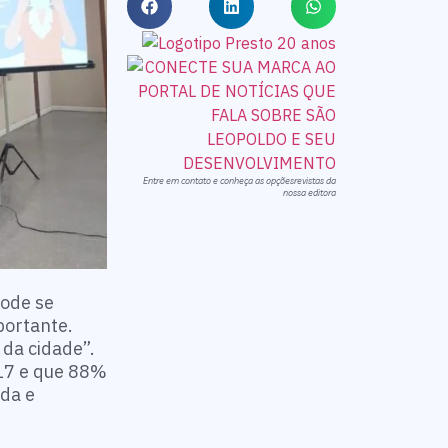
Entre em contato e conheça as opçõesrevistas da
nossa editora
pode se
portante.
 da cidade”.
17 e que 88%
nda e