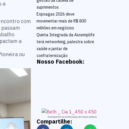
gestão da cadeia de
u a
suprimentos
Expoagas 2026 deve
 encontro com
movimentar mais de R$ 800
as passam
milhões em negócios
abalho
Quinta Integrada da Assemplife
mpactam a
terá networking, palestra sobre
saúde e jantar de
Pioneira ou
confraternização
Nosso Facebook:
Acompanhe as entrevistas da nossa editora
Compartilhe: