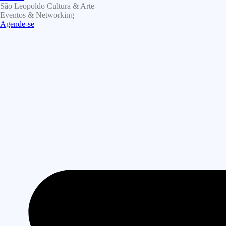
São Leopoldo Cultura & Arte
Eventos & Networking
Agende-se