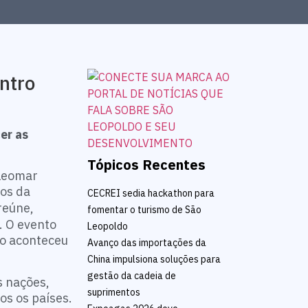
ntro
er as
Tópicos Recentes
Cleomar
os da
CECREI sedia hackathon para
reúne,
fomentar o turismo de São
. O evento
Leopoldo
ro aconteceu
Avanço das importações da
China impulsiona soluções para
gestão da cadeia de
s nações,
suprimentos
os os países.