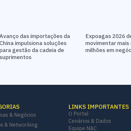
Avanço das importações da
Expoagas 2026 d
China impulsiona soluções
movimentar mais 
para gestão da cadeia de
milhões em negó
suprimentos
GORIAS
LINKS IMPORTANTES
O Portal
sas & Negócios
Cenários & Dados
s & Networking
Equipe N&C