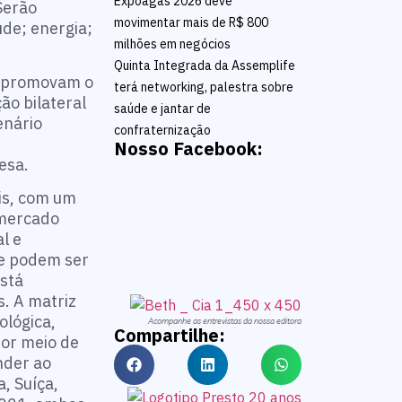
Expoagas 2026 deve
Serão
movimentar mais de R$ 800
úde; energia;
milhões em negócios
Quinta Integrada da Assemplife
ue promovam o
terá networking, palestra sobre
ão bilateral
saúde e jantar de
enário
confraternização
Nosso Facebook:
esa.
is, com um
 mercado
l e
ue podem ser
está
. A matriz
ológica,
Acompanhe as entrevistas da nossa editora
Compartilhe:
por meio de
nder ao
, Suíça,