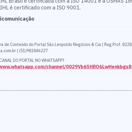
TIHL Brasil é certificada com a ISO 14001 e a OSHAS 
IHL é certificado com a ISO 9001.
lticomunicação
ra de Conteúdo do Portal São Leopoldo Negócios & Cia | Reg.Prof. 8228
a.com.br | (51)981846227
 CANAL DO PORTAL NO WHATSAPP?
//www.whatsapp.com/channel/0029Vb65HRO6LwHenkbgs