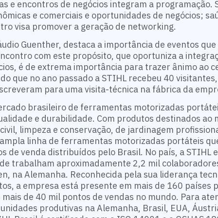
icas e encontros de negócios integram a programação. 
nômicas e comerciais e oportunidades de negócios; sa
ntro visa promover a geração de networking.
láudio Guenther, destaca a importância de eventos q
contro com este propósito, que oportuniza a integraç
cios, é de extrema importância para trazer ânimo ao c
do que no ano passado a STIHL recebeu 40 visitantes,
inscreveram para uma visita-técnica na fábrica da empr
ercado brasileiro de ferramentas motorizadas portáte
qualidade e durabilidade. Com produtos destinados ao
civil, limpeza e conservação, de jardinagem profissiona
ampla linha de ferramentas motorizadas portáteis q
 de venda distribuídos pelo Brasil. No país, a STIHL 
onde trabalham aproximadamente 2,2 mil colaboradores
gen, na Alemanha. Reconhecida pela sua liderança tecn
tos, a empresa está presente em mais de 160 países 
r mais de 40 mil pontos de vendas no mundo. Para ate
unidades produtivas na Alemanha, Brasil, EUA, Áustria