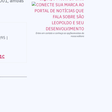
18001, ambas
Entre em contato e conheça as opçõesrevistas da
nossa editora
/95 |
81C