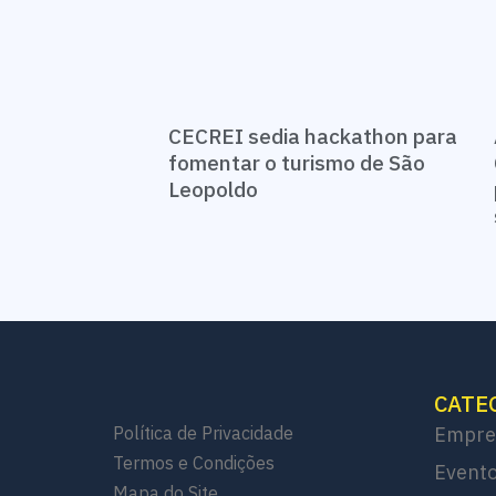
CECREI sedia hackathon para
fomentar o turismo de São
Leopoldo
CATE
Política de Privacidade
Empre
Termos e Condições
Evento
Mapa do Site