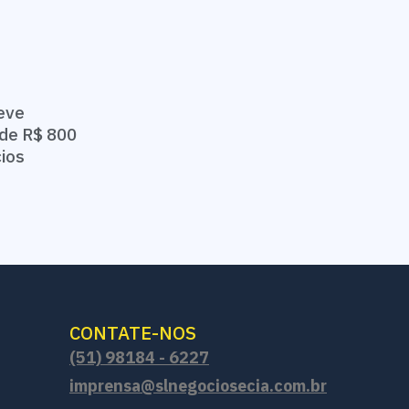
eve
de R$ 800
cios
CONTATE-NOS
(51) 98184 - 6227
imprensa@slnegociosecia.com.br