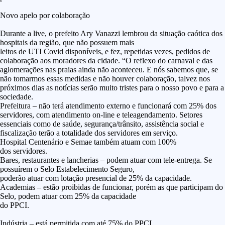
Novo apelo por colaboração
Durante a live, o prefeito Ary Vanazzi lembrou da situação caótica dos
hospitais da região, que não possuem mais
leitos de UTI Covid disponíveis, e fez, repetidas vezes, pedidos de
colaboração aos moradores da cidade. “O reflexo do carnaval e das
aglomerações nas praias ainda não aconteceu. E nós sabemos que, se
não tomarmos essas medidas e não houver colaboração, talvez nos
próximos dias as notícias serão muito tristes para o nosso povo e para a
sociedade.
Prefeitura –
não terá atendimento externo e funcionará com 25% dos
servidores, com atendimento on-line e teleagendamento. Setores
essenciais como de saúde, segurança/trânsito, assistência social e
fiscalização terão a totalidade dos servidores em serviço.
Hospital Centenário e Semae também atuam com 100%
dos servidores.
Bares, restaurantes e lancherias –
podem atuar com tele-entrega. Se
possuírem o Selo Estabelecimento Seguro,
poderão atuar com lotação presencial de 25% da capacidade.
Academias –
estão proibidas de funcionar, porém as que participam do
Selo, podem atuar com 25% da capacidade
do PPCI.
Indústria –
está permitida com até 75% do PPCI.