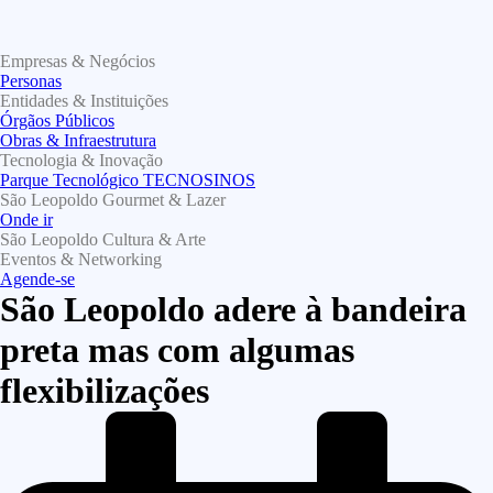
Empresas & Negócios
Personas
Entidades & Instituições
Órgãos Públicos
Obras & Infraestrutura
Tecnologia & Inovação
Parque Tecnológico TECNOSINOS
São Leopoldo Gourmet & Lazer
Onde ir
São Leopoldo Cultura & Arte
Eventos & Networking
Agende-se
São Leopoldo adere à bandeira
preta mas com algumas
flexibilizações