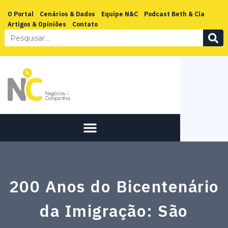
O Portal
Cenários & Dados
Equipe N&C
Podcast Beth & Cia
Artigos & Opiniões
Contato
200 Anos do Bicentenário
da Imigração: São