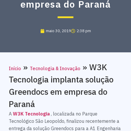
empresa do Paraná
maio 30, 2019
2:38 pm
»
»
W3K
Início
Tecnologia & Inovação
Tecnologia implanta solução
Greendocs em empresa do
Paraná
A
W3K Tecnologia
, localizada no Parque
Tecnológico São Leopoldo, finalizou recentemente a
entrega da solução Greendocs para a A1 Engenharia