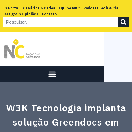
O Portal
Cenários & Dados
Equipe N&C
Podcast Beth & Cia
Artigos & Opiniões
Contato
W3K Tecnologia implanta
solução Greendocs em