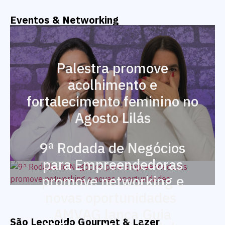
Eventos & Networking
Palestra promove
acolhimento e
fortalecimento feminino no
Agosto Lilás
9ª Rodada de Negócios
para Empreendedoras
promove networking e
novas oportunidades
AMVAG lança Guia
São Leopoldo Gourmet & Lazer