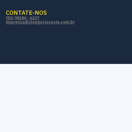
CONTATE-NOS
(51) 98184 - 6227
imprensa@slnegociosecia.com.br